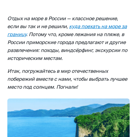
Станица Голубицкая
Кучугуры
Отдых на море в России — классное решение,
Балтийское море
если вы так и не решили,
куда поехать на море за
границу
. Потому что, кроме лежания на пляже, в
Куршская коса
России приморские города предлагают и другие
Зеленоградск
развлечения: походы, виндсёрфинг, экскурсии по
Янтарный
историческим местам.
Каспийское море
Итак, погружайтесь в мир отечественных
Каспийск
побережий вместе с нами, чтобы выбрать лучшее
Дербент
место под солнцем. Погнали!
Избербаш
Японское море
Бухта Лазурная (Шамора)
Бухта Триозёрье
Бухта Спокойная