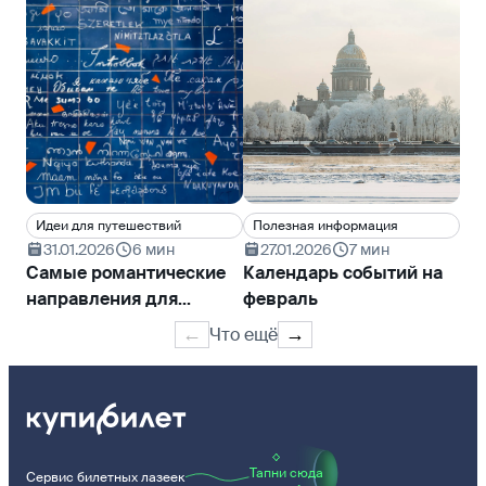
Идеи для путешествий
Полезная информация
Ин
31.01.2026
6 мин
27.01.2026
7 мин
2
Самые романтические
Календарь событий на
На
направления для
февраль
ка
признания в любви
пу
Что ещё
←
→
Тапни сюда
Сервис билетных лазеек