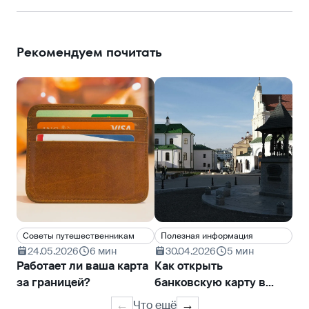
Рекомендуем почитать
Cоветы путешественникам
Полезная информация
Cо
24.05.2026
6 мин
30.04.2026
5 мин
1
Работает ли ваша карта
Как открыть
Ки
за границей?
банковскую карту в
ра
Беларуси
пр
Что ещё
←
→