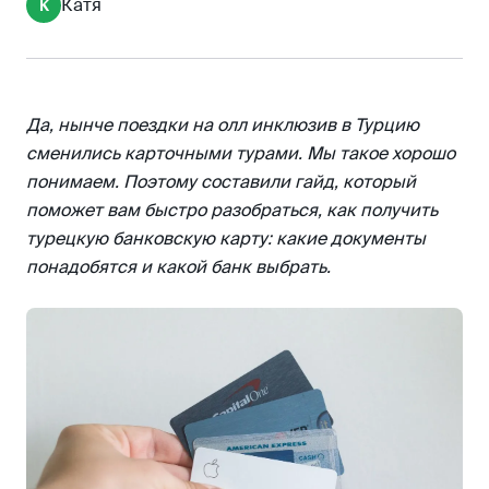
Катя
К
Особенности и правила выдачи карт в
популярных банках
DenizBank («Денизбанк»)
Ziraat bank («Зираат банк»)
Да, нынче поездки на олл инклюзив в Турцию
Vakif Bank («Вакиф банк»)
сменились карточными турами. Мы такое хорошо
Как пополнить карту турецкого банка
понимаем. Поэтому составили гайд, который
поможет вам быстро разобраться, как получить
турецкую банковскую карту: какие документы
понадобятся и какой банк выбрать.