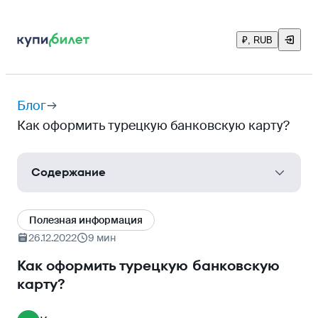
₽, RUB
Блог
Как оформить турецкую банковскую карту?
Содержание
Плюсы и минусы турецкой карты
Полезная информация
Какие документы нужны для открытия карты
26.12.2022
9 мин
Как сделать турецкий ИНН
Как оформить турецкую банковскую
карту?
Какую карту можно открыть в Турции
нерезидентам