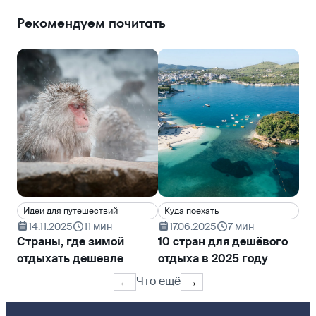
Рекомендуем почитать
Идеи для путешествий
Куда поехать
Cо
14.11.2025
11 мин
17.06.2025
7 мин
0
Страны, где зимой
10 стран для дешёвого
Бю
отдыхать дешевле
отдыха в 2025 году
пу
ст
Что ещё
←
→