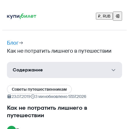
₽, RUB
Блог
Как не потратить лишнего в путешествии
Содержание
Неоправданные очереди
Cоветы путешественникам
Популярное в Инстаграм
23.07.2019
3 мин
обновлено 17.07.2026
Раскрученные рестораны
Как не потратить лишнего в
путешествии
Места, где снимались фильмы или сериалы
Сезонные достопримечательности