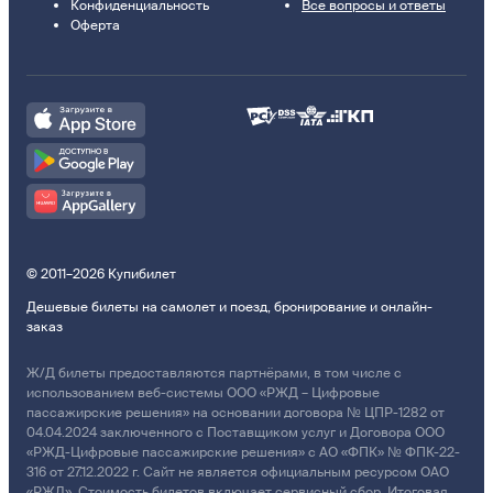
Конфиденциальность
Все вопросы и ответы
Оферта
© 2011–2026 Купибилет
Дешевые билеты на самолет и поезд, бронирование и онлайн-
заказ
Ж/Д билеты предоставляются партнёрами, в том числе с
использованием веб-системы ООО «РЖД – Цифровые
пассажирские решения» на основании договора № ЦПР-1282 от
04.04.2024 заключенного с Поставщиком услуг и Договора ООО
«РЖД-Цифровые пассажирские решения» с АО «ФПК» № ФПК-22-
316 от 27.12.2022 г. Сайт не является официальным ресурсом ОАО
«РЖД». Стоимость билетов включает сервисный сбор. Итоговая