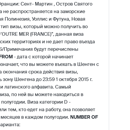
ранции: Сент- Мартин , Остров Святого
а не распространяется на заморские
я Полинезия, Уоллис и Футуна, Новая
тип визы, который можно получить во
’OUTRE MER (FRANCE)”, данная виза
ских территориях и не дает право въезда
KS/Примечания будут перечислены
FROM
- дата с которой начинает
означает, что вы можете въехать в Шенген с
а окончания срока действия визы,
 зону Шенгена до 23:59 1 октября 2015 г.
ми латинского алфавита. Самый
виза, по ней вы можете находиться в
полугодии. Виза категории D -
и тем, кто едет на работу, она позволяет
 месяцев в каждом полугодии.
NUMBER OF
варианта: