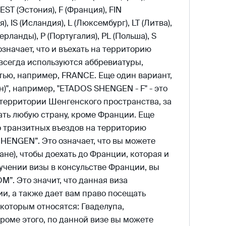
 EST (Эстония), F (Франция), FIN
), IS (Исландия), L (Люксембург), LT (Литва),
ерланды), P (Португалия), PL (Польша), S
 означает, что и въехать на территорию
 всегда используются аббревиатуры,
тью, например, FRANCE. Еще один вариант,
)", например, "ETADOS SHENGEN - F" - это
а территории Шенгенского пространства, за
ать любую страну, кроме Франции. Еще
о транзитных въездов на территорию
HENGEN”. Это означает, что вы можете
ане), чтобы доехать до Франции, которая и
учении визы в консульстве Франции, вы
”. Это значит, что данная виза
и, а также дает вам право посещать
к которым относятся: Гваделупа,
роме этого, по данной визе вы можете