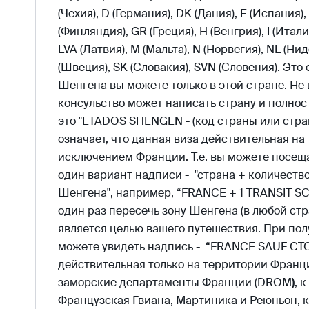
(Чехия), D (Германия), DK (Дания), E (Испания),
(Финляндия), GR (Греция), H (Венгрия), I (Италия
LVA (Латвия), M (Мальта), N (Норвегия), NL (Нид
(Швеция), SK (Словакия), SVN (Словения). Это
Шенгена вы можете только в этой стране. Не
консульство может написать страну и полнос
это "ETADOS SHENGEN - (код страны или стран
означает, что данная виза действительная н
исключением Франции. Т.е. вы можете посещ
один вариант надписи - "страна + количеств
Шенгена", например, “FRANCE + 1 TRANSIT SC
один раз пересечь зону Шенгена (в любой стр
является целью вашего путешествия. При пол
можете увидеть надпись - “FRANCE SAUF CTOM
действительная только на территории Франци
заморские департаменты Франции (DROM
)
, 
Французская Гвиана, Мартиника и Реюньон, к