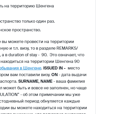
ать на территорию Шенгена
странство только один раз.
енское пространство.
е вы можете провести на территории
ую и т.п. визу, то в разделе REMARKS/
а в duration of stay - 90. Это означает, что
е находиться на территории Шенгена 90
ребывания в Шенгене
.
ISSUED IN -
место
тором вам поставили визу.
ON
- дата выдачи
паспорта.
SURNAME, NAME
- ваша фамилия
 может быть и вовсе не заполнен, но чаще
CULATION” - об этом примечании мы уже
ностодневный период обнуляется каждые
угодии вы можете находиться на территории