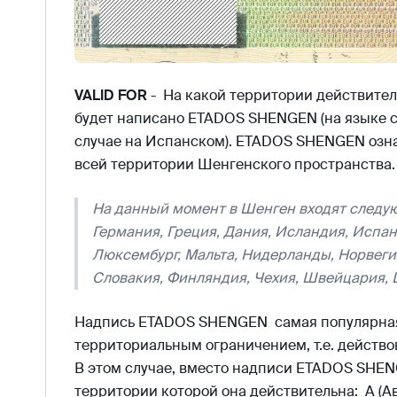
VALID FOR
- На какой территории действител
будет написано ETADOS SHENGEN (на языке ст
случае на Испанском). ETADOS SHENGEN означ
всей территории Шенгенского пространства.
На данный момент в Шенген входят следую
Германия, Греция, Дания, Исландия, Испан
Люксембург, Мальта, Нидерланды, Норвегия
Словакия, Финляндия, Чехия, Швейцария, 
Надпись ETADOS SHENGEN самая популярная,
территориальным ограничением, т.е. действо
В этом случае, вместо надписи ETADOS SHEN
территории которой она действительна: A (Ав