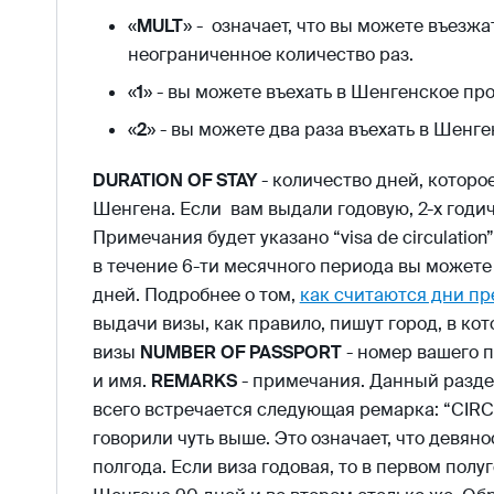
«
MULT
» - означает, что вы можете въезж
неограниченное количество раз.
«
1
» - вы можете въехать в Шенгенское про
«
2
» - вы можете два раза въехать в Шенг
DURATION OF STAY
- количество дней, которо
Шенгена. Если вам выдали годовую, 2-х годичн
Примечания будет указано “visa de circulation”, 
в течение 6-ти месячного периода вы может
дней. Подробнее о том,
как считаются дни п
выдачи визы, как правило, пишут город, в ко
визы
NUMBER OF PASSPORT
- номер вашего 
и имя.
REMARKS
- примечания. Данный раздел
всего встречается следующая ремарка: “CIR
говорили чуть выше. Это означает, что девя
полгода. Если виза годовая, то в первом пол