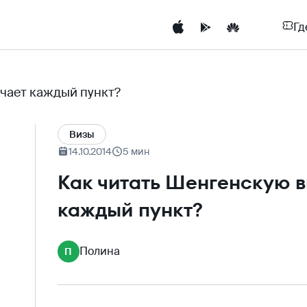
Гд
ачает каждый пункт?
Визы
14.10.2014
5 мин
Как читать Шенгенскую ви
каждый пункт?
Полина
П