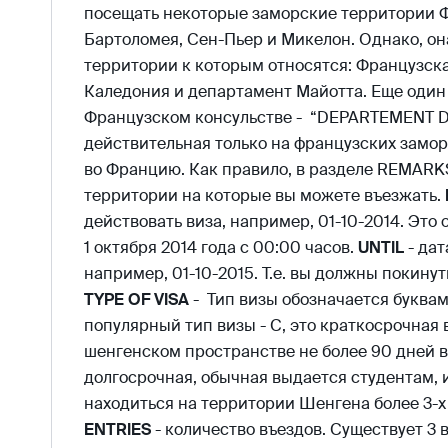
посещать некоторые заморские территории Ф
Бартоломея, Сен-Пьер и Микелон. Однако, он
территории к которым относятся: Французска
Каледония и департамент Майотта. Еще один 
Французском консульстве - “DEPARTEMENT D
действительная только на французских замор
во Францию. Как правило, в разделе REMAR
территории на которые вы можете въезжать.
действовать виза, например, 01-10-2014. Это 
1 октября 2014 года с 00:00 часов.
UNTIL
- дат
например, 01-10-2015. Т.е. вы должны покинуть
TYPE OF VISA
- Тип визы обозначается буква
популярный тип визы - C, это краткосрочная 
шенгенском пространстве не более 90 дней в 
долгосрочная, обычная выдается студентам, ил
находиться на территории Шенгена более 3-х
ENTRIES
- количество въездов. Существует 3 