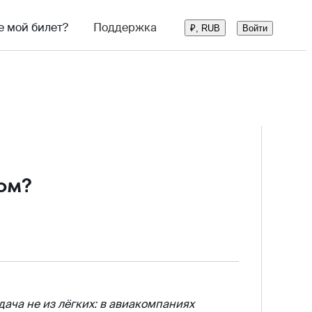
е мой билет?
Поддержка
Войти
₽, RUB
ом?
дача не из лёгких: в авиакомпаниях