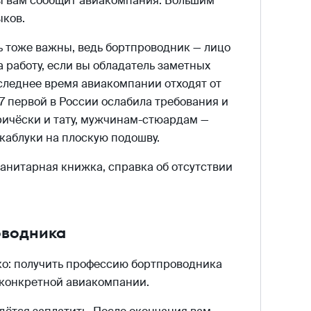
ты вам сообщит авиакомпания. Большим
ыков.
ь тоже важны, ведь бортпроводник — лицо
 работу, если вы обладатель заметных
оследнее время авиакомпании отходят от
 первой в России ослабила требования и
ичёски и тату, мужчинам-стюардам —
каблуки на плоскую подошву.
санитарная книжка, справка об отсутствии
оводника
ко: получить профессию бортпроводника
 конкретной авиакомпании.