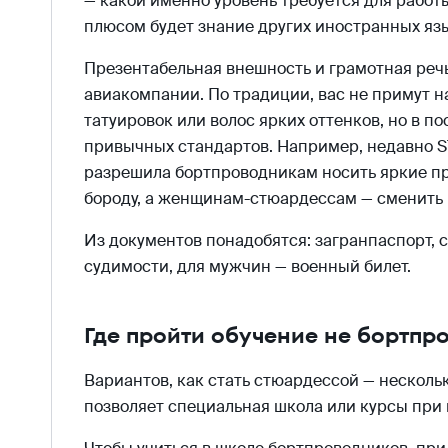
— какой именно уровень требуется для рабо
плюсом будет знание других иностранных яз
Презентабельная внешность и грамотная реч
авиакомпании. По традиции, вас не примут на
татуировок или волос ярких оттенков, но в п
привычных стандартов. Например, недавно S7
разрешила бортпроводникам носить яркие пр
бороду, а женщинам-стюардессам — сменить 
Из документов понадобятся: загранпаспорт, 
судимости, для мужчин — военный билет.
Где пройти обучение не бортпр
Вариантов, как стать стюардессой — несколь
позволяет специальная школа или курсы при