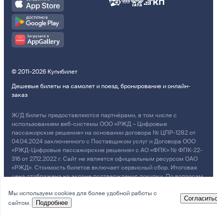
© 2011–2026 Купибилет
Дешевые билеты на самолет и поезд, бронирование и онлайн-
заказ
Ж/Д билеты предоставляются партнёрами, в том числе с
использованием веб-системы ООО «РЖД – Цифровые
пассажирские решения» на основании договора № ЦПР-1282 от
04.04.2024 заключенного с Поставщиком услуг и Договора ООО
«РЖД-Цифровые пассажирские решения» с АО «ФПК» № ФПК-22-
316 от 27.12.2022 г. Сайт не является официальным ресурсом ОАО
«РЖД». Стоимость билетов включает сервисный сбор. Итоговая
цена отображена на экране подтверждения покупки. По вопросам
рассмотрения обращений, жалоб, претензий граждан о
Мы используем cookies для более удобной работы с
возмещении убытков просим обращаться в Службу Заботы.
Согласить
сайтом.
Подробнее