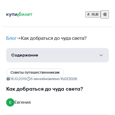
₽, RUB
Блог
Как добраться до чуда света?
Содержание
Колизей
Cоветы путешественникам
Великая китайская стена
18.10.2019
6 мин
обновлено 15.07.2026
Мачу-Пикчу
Как добраться до чуда света?
Петра
Евгения
Е
Тадж Махал
Статуя Христа-Искупителя