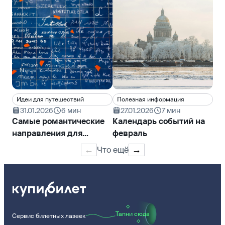
Идеи для путешествий
Полезная информация
Ин
31.01.2026
6 мин
27.01.2026
7 мин
2
Самые романтические
Календарь событий на
На
направления для
февраль
ка
признания в любви
пу
Что ещё
←
→
Тапни сюда
Сервис билетных лазеек