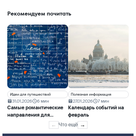
Рекомендуем почитать
Идеи для путешествий
Полезная информация
Ин
31.01.2026
6 мин
27.01.2026
7 мин
2
Самые романтические
Календарь событий на
На
направления для
февраль
ка
признания в любви
пу
Что ещё
←
→