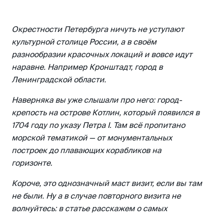
Петровская пристань
Остров фортов
Окрестности Петербурга ничуть не уступают
Музей истории Кронштадта
культурной столице России, а в своём
разнообразии красочных локаций и вовсе идут
Дом маяков
наравне. Например Кронштадт, город в
Маршрут по Кронштадту на один день
Ленинградской области.
Где поесть
Наверняка вы уже слышали про него: город-
Где остановиться
крепость на острове Котлин, который появился в
Советы туристам
1704 году по указу Петра I. Там всё пропитано
морской тематикой — от монументальных
построек до плавающих корабликов на
горизонте.
Короче, это однозначный маст визит, если вы там
не были. Ну а в случае повторного визита не
волнуйтесь: в статье расскажем о самых