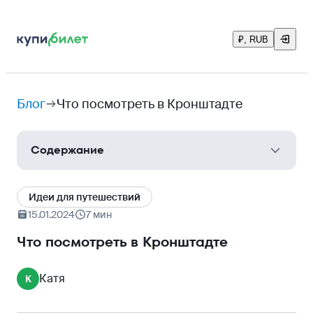
₽, RUB
Блог
Что посмотреть в Кронштадте
Содержание
Как добраться
Идеи для путешествий
Что посмотреть в Кронштадте
15.01.2024
7 мин
Никольский морской собор
Что посмотреть в Кронштадте
Уличный музей скульптуры из мусора
Катя
К
Деревянный маяк
Летний сад