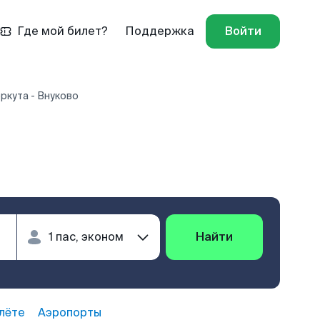
Где мой билет?
Поддержка
Войти
ркута - Внуково
о
Найти
лёте
Аэропорты