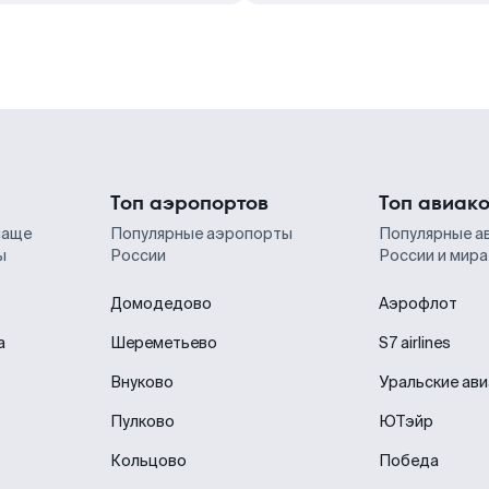
Топ аэропортов
Топ авиак
чаще
Популярные аэропорты
Популярные а
ы
России
России и мира
Домодедово
Аэрофлот
а
Шереметьево
S7 airlines
Внуково
Уральские ав
Пулково
ЮТэйр
Кольцово
Победа