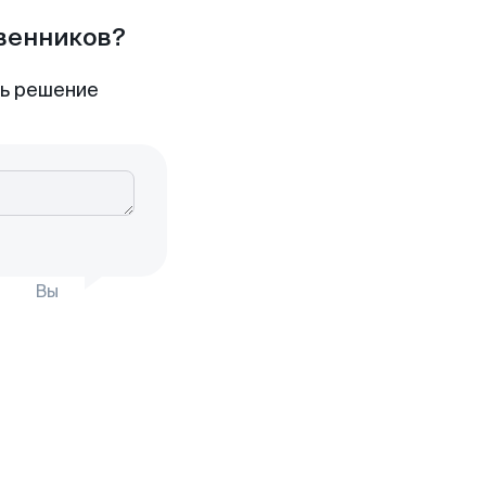
твенников?
ть решение
Вы