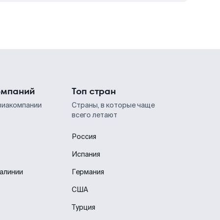
омпаний
Топ стран
виакомпании
Страны, в которые чаще
всего летают
Россия
Испания
иалинии
Германия
США
Турция