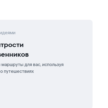
 идеями
итрости
венников
 маршруты для вас, используя
 о путешествиях