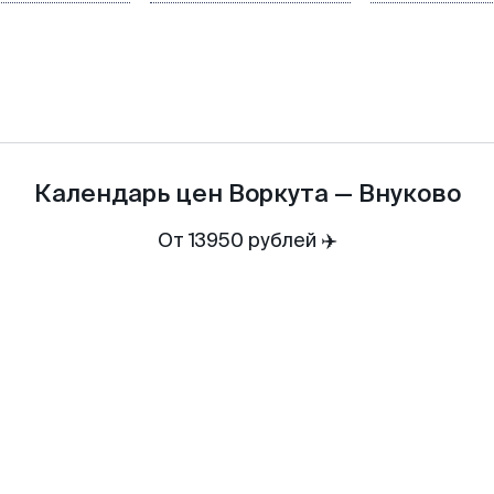
Календарь цен
Воркута
—
Внуково
От 13950 рублей ✈️