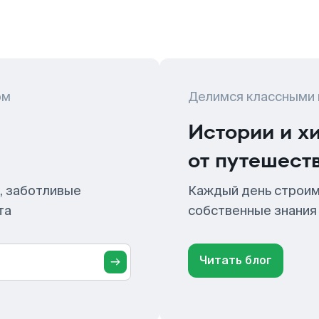
ом
Делимся классными
Истории и х
от путешест
, заботливые
Каждый день строим
та
собственные знания
Читать блог