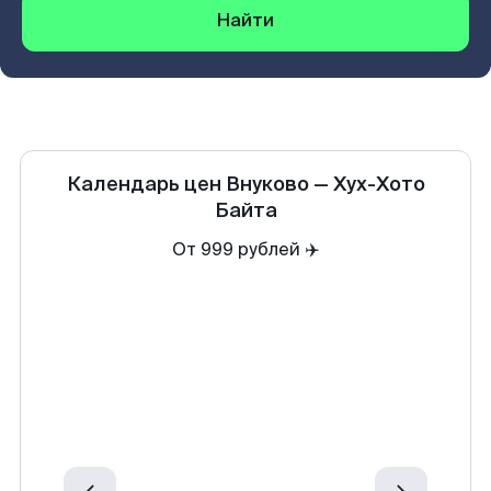
Найти
Календарь цен
Внуково
—
Хух-Хото
Байта
От 999 рублей ✈️