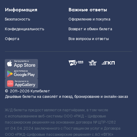
Информация
Важные ответы
Безопасность
Оформление и покупка
Конфиденциальность
Возврат и обмен билета
Оферта
Все вопросы и ответы
©
2011–2026
Купибилет
Дешёвые билеты на самолёт и поезд, бронирование и онлайн-заказ
Ж/Д билеты предоставляются партнёрами, в том числе
с использованием веб-системы ООО «РЖД – Цифровые
пассажирские решения» на основании договора № ЦПР-1282
от 04.04.2024 заключенного с Поставщиком услуг и Договора
ООО «РЖД-Цифровые пассажирские решения» c АО «ФПК»