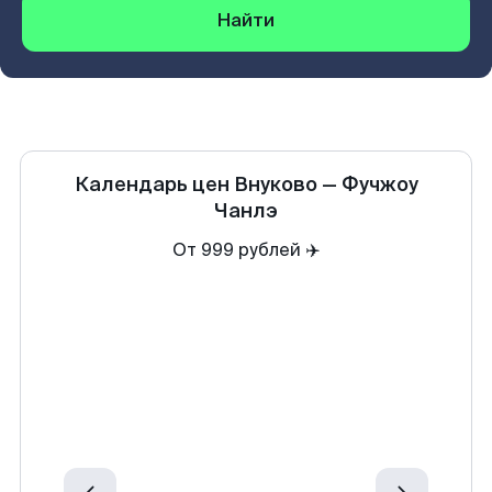
Найти
Календарь цен
Внуково
—
Фучжоу
Чанлэ
От 999 рублей ✈️