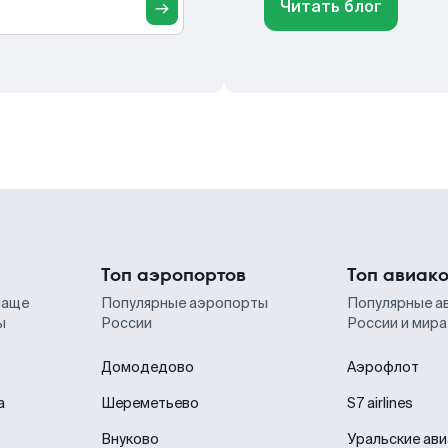
Читать блог
Топ аэропортов
Топ авиак
чаще
Популярные аэропорты
Популярные а
ы
России
России и мира
Домодедово
Аэрофлот
а
Шереметьево
S7 airlines
Внуково
Уральские ав