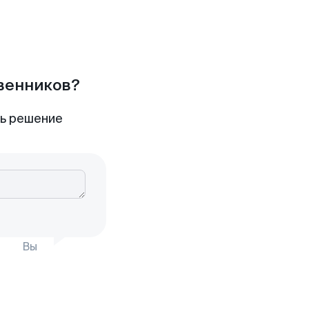
твенников?
ть решение
Вы