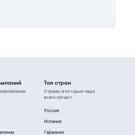
омпаний
Топ стран
виакомпании
Страны, в которые чаще
всего летают
Россия
Испания
иалинии
Германия