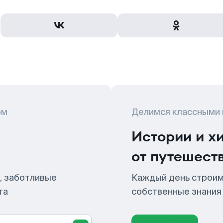
ом
Делимся классными
Истории и х
от путешест
, заботливые
Каждый день строим
та
собственные знания