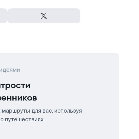
 идеями
итрости
венников
 маршруты для вас, используя
 о путешествиях