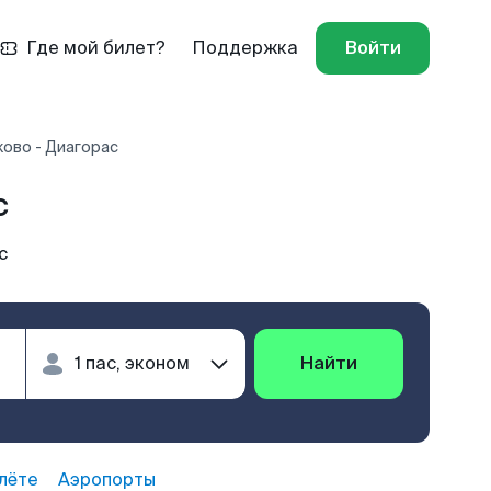
Где мой билет?
Поддержка
Войти
ково - Диагорас
с
с
Найти
лёте
Аэропорты