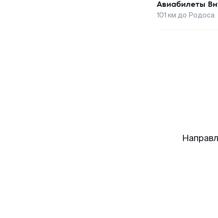
Авиабилеты
Вн
101
км до
Родоса
Направл