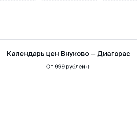
Календарь цен
Внуково
—
Диагорас
От 999 рублей ✈️