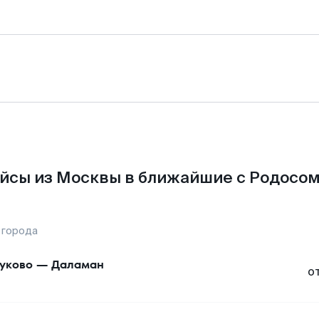
йсы из Москвы в ближайшие с Родосом
 города
уково
—
Даламан
о