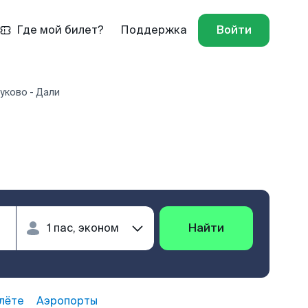
Где мой билет?
Поддержка
Войти
уково - Дали
Найти
лёте
Аэропорты