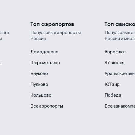
Топ аэропортов
Топ авиак
чаще
Популярные аэропорты
Популярные а
ы
России
России и мира
Домодедово
Аэрофлот
а
Шереметьево
S7 airlines
Внуково
Уральские ав
Пулково
ЮТэйр
Кольцово
Победа
Все аэропорты
Все авиакомп