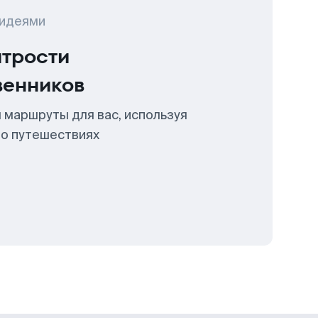
 идеями
итрости
венников
 маршруты для вас, используя
 о путешествиях