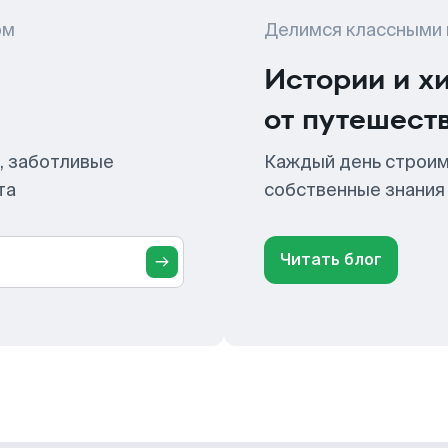
ом
Делимся классными
Истории и х
от путешест
, заботливые
Каждый день строим
та
собственные знания
Читать блог