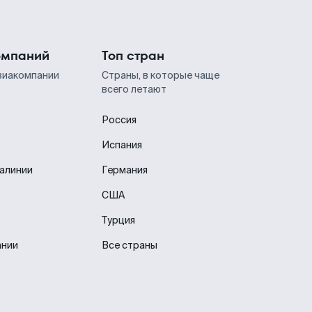
омпаний
Топ стран
виакомпании
Страны, в которые чаще
всего летают
Россия
Испания
иалинии
Германия
США
Турция
ании
Все страны