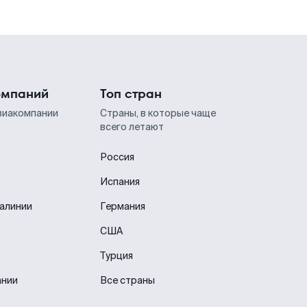
омпаний
Топ стран
виакомпании
Страны, в которые чаще
всего летают
Россия
Испания
иалинии
Германия
США
Турция
ании
Все страны