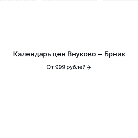
Календарь цен
Внуково
—
Брник
От 999 рублей ✈️