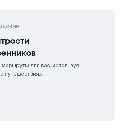
 идеями
итрости
венников
 маршруты для вас, используя
 о путешествиях