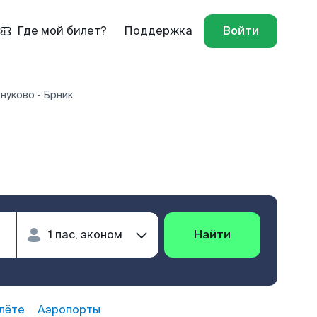
Где мой билет?
Поддержка
Войти
нуково - Брник
Найти
лёте
Аэропорты