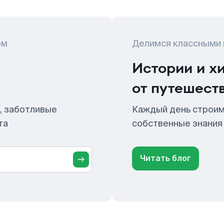
ом
Делимся классными
Истории и х
от путешест
, заботливые
Каждый день строим
та
собственные знания
Читать блог