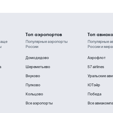
Топ аэропортов
Топ авиак
чаще
Популярные аэропорты
Популярные а
ы
России
России и мира
Домодедово
Аэрофлот
а
Шереметьево
S7 airlines
Внуково
Уральские ав
Пулково
ЮТэйр
Кольцово
Победа
Все аэропорты
Все авиакомп