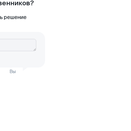
твенников?
ть решение
Вы