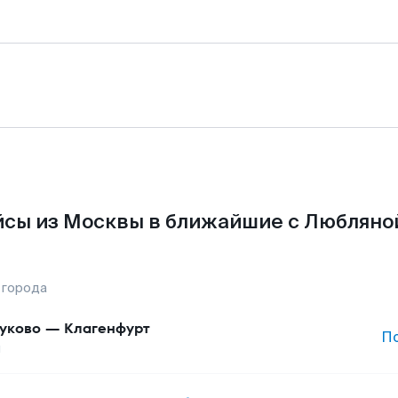
сы из Москвы в ближайшие с Любляно
 города
уково
—
Клагенфурт
П
ы