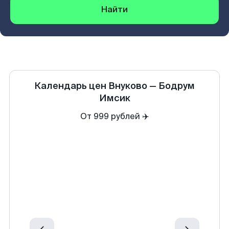
Найти
Календарь цен
Внуково
—
Бодрум
Имсик
От 999 рублей ✈️