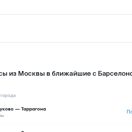
сы из Москвы в ближайшие с Барселоно
 города
уково
—
Таррагона
П
ны