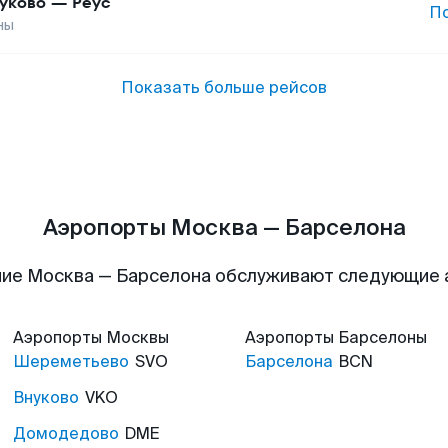
уково
—
Реус
П
ны
Показать больше рейсов
Аэропорты Москва — Барселона
ие Москва — Барселона обслуживают следующие
Аэропорты
Москвы
Аэропорты
Барселоны
Шереметьево
SVO
Барселона
BCN
Внуково
VKO
Домодедово
DME