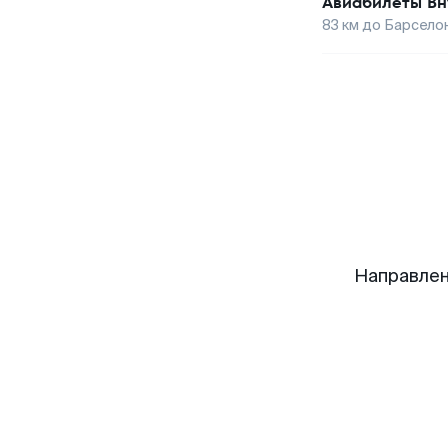
Авиабилеты
Вн
83
км до
Барсело
Направлен