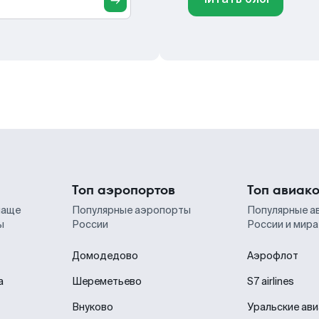
Топ аэропортов
Топ авиак
чаще
Популярные аэропорты
Популярные а
ы
России
России и мира
Домодедово
Аэрофлот
а
Шереметьево
S7 airlines
Внуково
Уральские ав