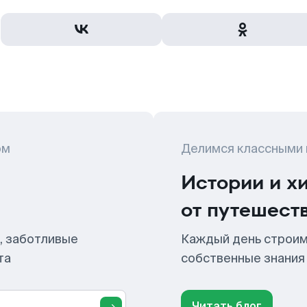
ом
Делимся классными
Истории и х
от путешест
, заботливые
Каждый день строим
та
собственные знания
Читать блог