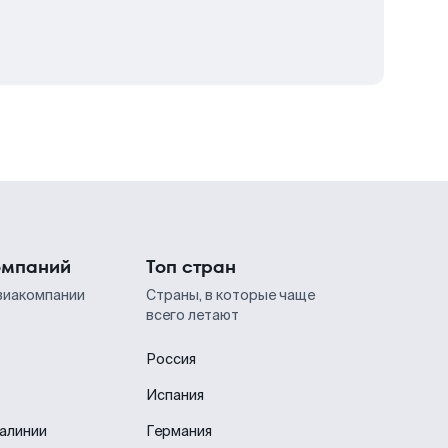
омпаний
Топ стран
виакомпании
Страны, в которые чаще
всего летают
Россия
Испания
иалинии
Германия