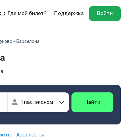
Где мой билет?
Поддержка
Войти
уково - Барселона
а
на
Найти
лёте
Аэропорты