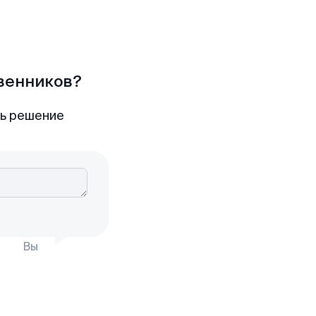
твенников?
ть решение
Вы