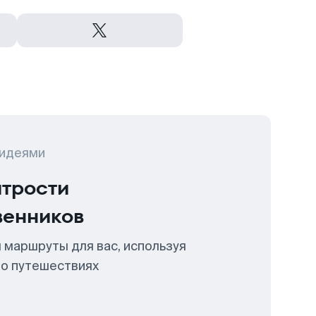
 идеями
итрости
венников
 маршруты для вас, используя
 о путешествиях