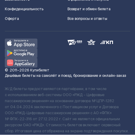
Конфиденциальность
Возврат и обмен билета
Оферта
Все вопросы и ответы
©
2011–2026
Купибилет
Дешёвые билеты на самолёт и поезд, бронирование и онлайн-заказ
Ж/Д билеты предоставляются партнёрами, в том числе
с использованием веб-системы ООО «РЖД – Цифровые
пассажирские решения» на основании договора № ЦПР-1282
от 04.04.2024 заключенного с Поставщиком услуг и Договора
ООО «РЖД-Цифровые пассажирские решения» c АО «ФПК»
№ ФПК-22-316 от 27.12.2022 г. Сайт не является официальным
ресурсом ОАО «РЖД». Стоимость билетов включает сервисный
сбор. Итоговая цена отображена на экране подтверждения покупки.