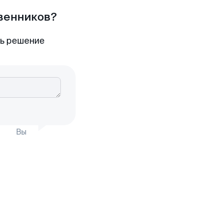
твенников?
ть решение
Вы