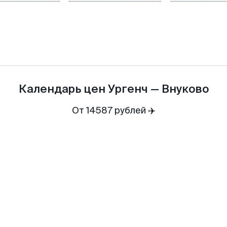
Календарь цен
Ургенч
—
Внуково
От 14587 рублей ✈️