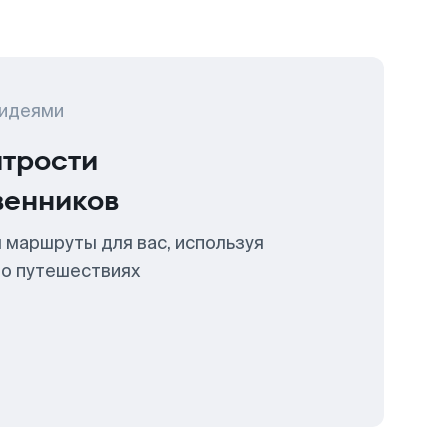
 идеями
итрости
венников
 маршруты для вас, используя
 о путешествиях