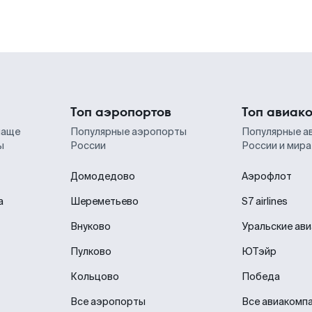
Топ аэропортов
Топ авиак
чаще
Популярные аэропорты
Популярные а
ы
России
России и мира
Домодедово
Аэрофлот
а
Шереметьево
S7 airlines
Внуково
Уральские ав
Пулково
ЮТэйр
Кольцово
Победа
Все аэропорты
Все авиакомп