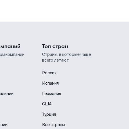
омпаний
Топ стран
виакомпании
Страны, в которые чаще
всего летают
Россия
Испания
иалинии
Германия
США
Турция
ании
Все страны