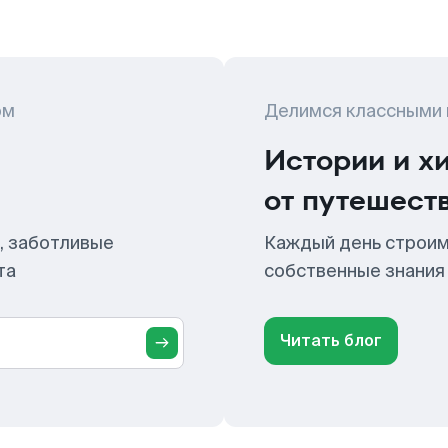
ом
Делимся классными
Истории и х
от путешест
, заботливые
Каждый день строим
та
собственные знания
Читать блог