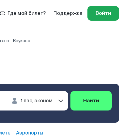
Где мой билет?
Поддержка
Войти
генч - Внуково
Найти
лёте
Аэропорты