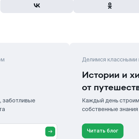
ом
Делимся классными
Истории и х
от путешест
, заботливые
Каждый день строим
та
собственные знания
Читать блог