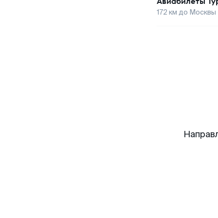
Авиабилеты
Ту
172
км до
Москвы
Направ