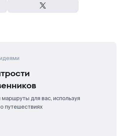
 идеями
итрости
венников
 маршруты для вас, используя
 о путешествиях