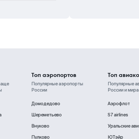
Топ аэропортов
Топ авиак
чаще
Популярные аэропорты
Популярные а
ы
России
России и мира
Домодедово
Аэрофлот
а
Шереметьево
S7 airlines
Внуково
Уральские ав
Пулково
ЮТэйр