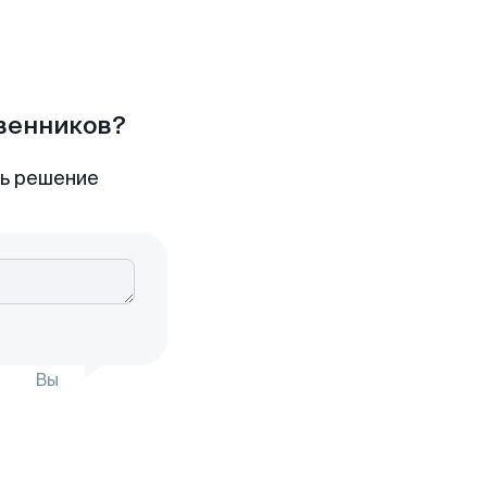
твенников?
ть решение
Вы