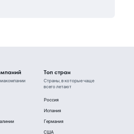
омпаний
Топ стран
виакомпании
Страны, в которые чаще
всего летают
Россия
Испания
иалинии
Германия
США