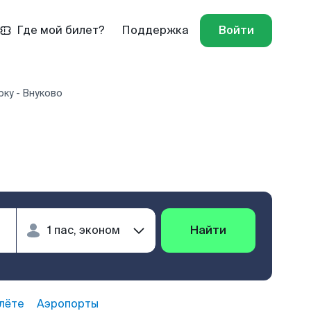
Где мой билет?
Поддержка
Войти
рку - Внуково
Найти
лёте
Аэропорты