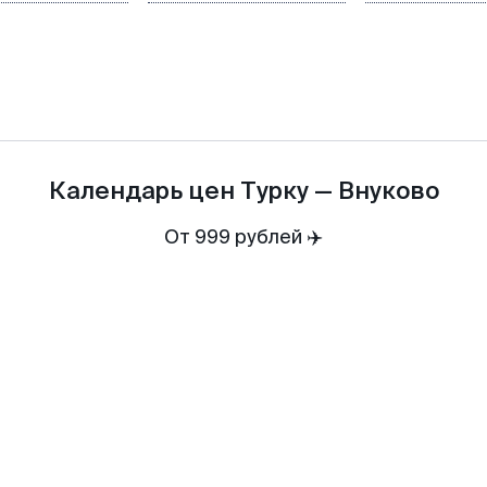
Календарь цен
Турку
—
Внуково
От 999 рублей ✈️