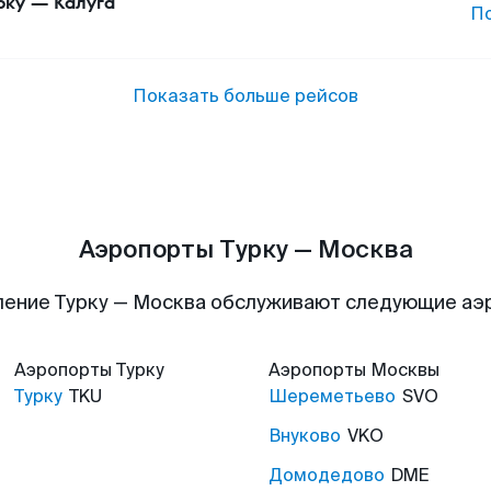
рку
—
Калуга
П
Показать больше рейсов
Аэропорты Турку — Москва
ление Турку — Москва обслуживают следующие аэ
Аэропорты
Турку
Аэропорты
Москвы
Турку
TKU
Шереметьево
SVO
Внуково
VKO
Домодедово
DME