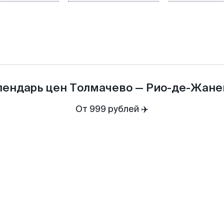
лендарь цен
Толмачево
—
Рио-де-Жане
От 999 рублей ✈️