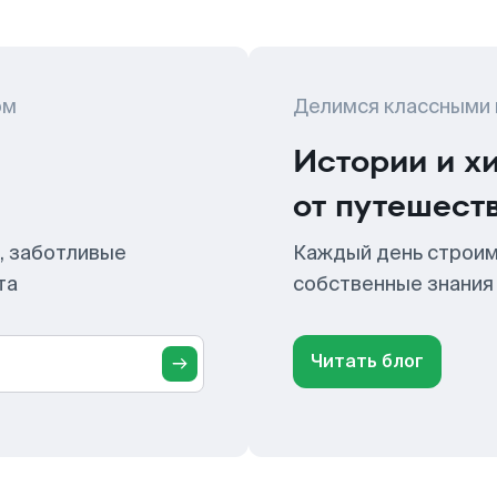
ом
Делимся классными
Истории и х
от путешест
, заботливые
Каждый день строим
та
собственные знания
Читать блог