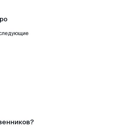
ро
 следующие
твенников?