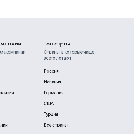
омпаний
Топ стран
виакомпании
Страны, в которые чаще
всего летают
Россия
Испания
иалинии
Германия
США
Турция
ании
Все страны