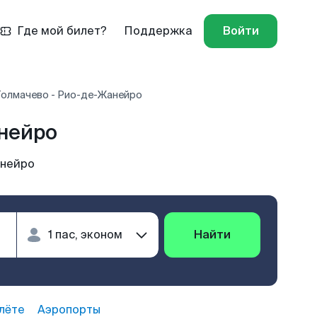
Где мой билет?
Поддержка
Войти
Толмачево - Рио-де-Жанейро
нейро
анейро
Найти
лёте
Аэропорты