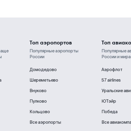
Топ аэропортов
Топ авиак
чаще
Популярные аэропорты
Популярные а
ы
России
России и мира
Домодедово
Аэрофлот
а
Шереметьево
S7 airlines
Внуково
Уральские ав
Пулково
ЮТэйр
Кольцово
Победа
Все аэропорты
Все авиакомп