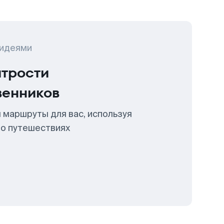
 идеями
итрости
венников
 маршруты для вас, используя
 о путешествиях