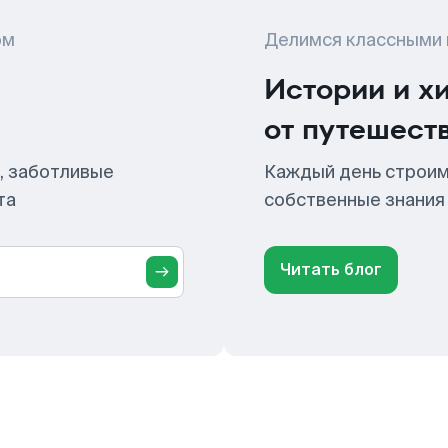
ом
Делимся классными
Истории и х
от путешест
, заботливые
Каждый день строим
та
собственные знания
Читать блог