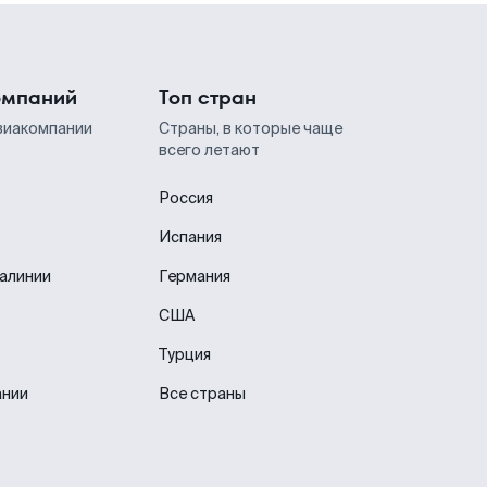
омпаний
Топ стран
виакомпании
Страны, в которые чаще
всего летают
Россия
Испания
иалинии
Германия
США
Турция
ании
Все страны