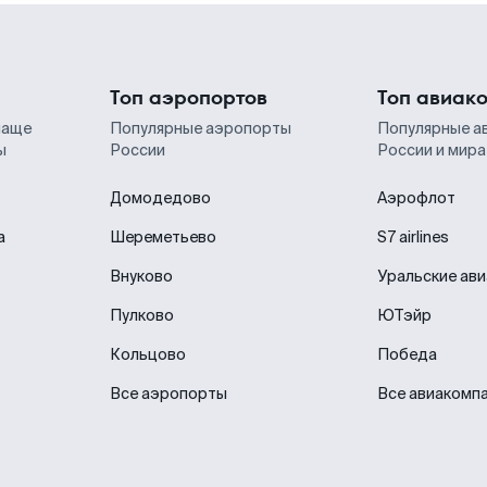
Топ аэропортов
Топ авиак
чаще
Популярные аэропорты
Популярные а
ы
России
России и мира
Домодедово
Аэрофлот
а
Шереметьево
S7 airlines
Внуково
Уральские ав
Пулково
ЮТэйр
Кольцово
Победа
Все аэропорты
Все авиакомп