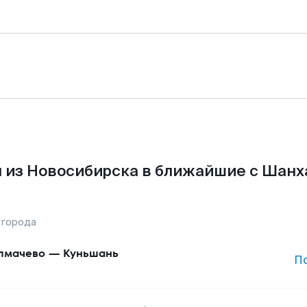
 из Новосибирска в ближайшие с Шанх
 города
лмачево
—
Куньшань
П