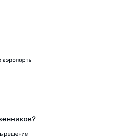
е аэропорты
твенников?
ть решение