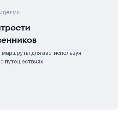
 идеями
итрости
венников
 маршруты для вас, используя
 о путешествиях