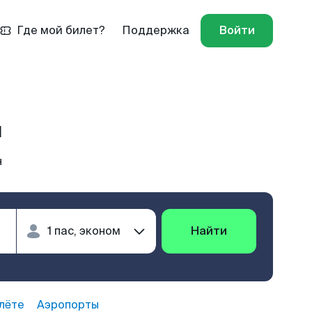
Где мой билет?
Поддержка
Войти
н
н
Найти
лёте
Аэропорты