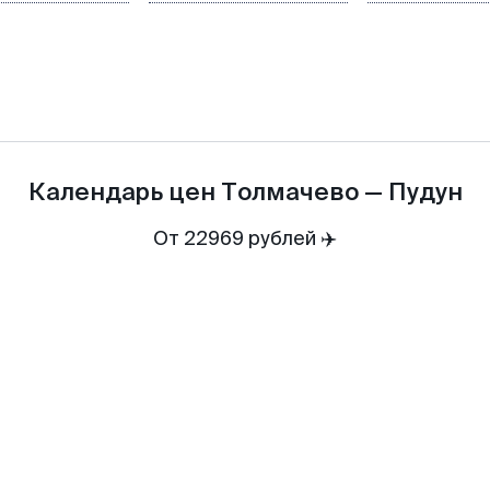
Календарь цен
Толмачево
—
Пудун
От 22969 рублей ✈️