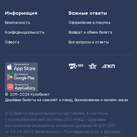
Информация
Важные ответы
Безопасность
Оформление и покупка
Конфиденциальность
Возврат и обмен билета
Оферта
Все вопросы и ответы
©
2011–2026
Купибилет
Дешёвые билеты на самолёт и поезд, бронирование и онлайн-заказ
Ж/Д билеты предоставляются партнёрами, в том числе
с использованием веб-системы ООО «РЖД – Цифровые
пассажирские решения» на основании договора № ЦПР-1282
от 04.04.2024 заключенного с Поставщиком услуг и Договора