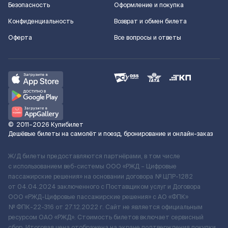
Безопасность
Оформление и покупка
Конфиденциальность
Возврат и обмен билета
Оферта
Все вопросы и ответы
©
2011–2026
Купибилет
Дешёвые билеты на самолёт и поезд, бронирование и онлайн-заказ
Ж/Д билеты предоставляются партнёрами, в том числе
с использованием веб-системы ООО «РЖД – Цифровые
пассажирские решения» на основании договора № ЦПР-1282
от 04.04.2024 заключенного с Поставщиком услуг и Договора
ООО «РЖД-Цифровые пассажирские решения» c АО «ФПК»
№ ФПК-22-316 от 27.12.2022 г. Сайт не является официальным
ресурсом ОАО «РЖД». Стоимость билетов включает сервисный
сбор. Итоговая цена отображена на экране подтверждения покупки.