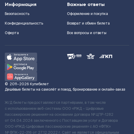
Информация
Важные ответы
Безопасность
Оформление и покупка
Конфиденциальность
Возврат и обмен билета
Оферта
Все вопросы и ответы
©
2011–2026
Купибилет
Дешёвые билеты на самолёт и поезд, бронирование и онлайн-заказ
Ж/Д билеты предоставляются партнёрами, в том числе
с использованием веб-системы ООО «РЖД – Цифровые
пассажирские решения» на основании договора № ЦПР-1282
от 04.04.2024 заключенного с Поставщиком услуг и Договора
ООО «РЖД-Цифровые пассажирские решения» c АО «ФПК»
№ ФПК-22-316 от 27.12.2022 г. Сайт не является официальным