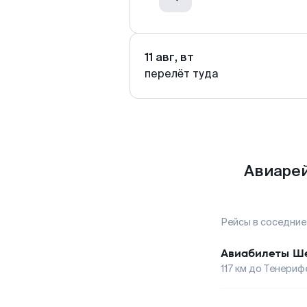
11 авг, вт
перелёт туда
Авиарей
Рейсы в соседние
Авиабилеты
Ше
117
км до
Тенериф