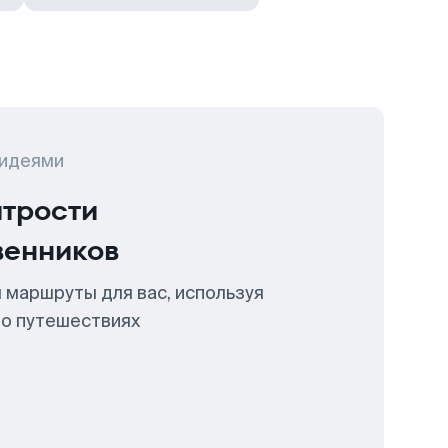
 идеями
итрости
венников
 маршруты для вас, используя
 о путешествиях