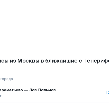
сы из Москвы в ближайшие с Тенериф
 города
реметьево
—
Лас Пальмас
П
е