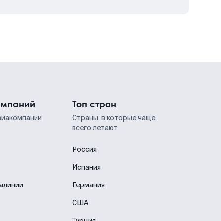
омпаний
Топ стран
виакомпании
Страны, в которые чаще
всего летают
Россия
Испания
иалинии
Германия
США
Турция