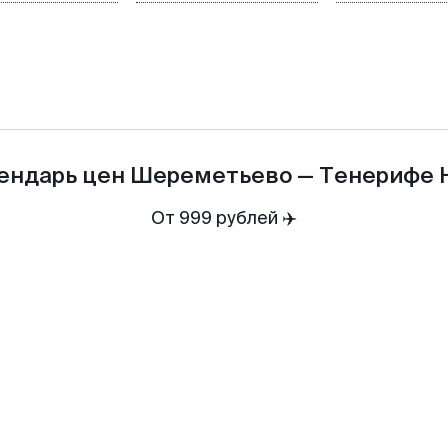
ендарь цен
Шереметьево
—
Тенерифе 
От 999 рублей ✈️