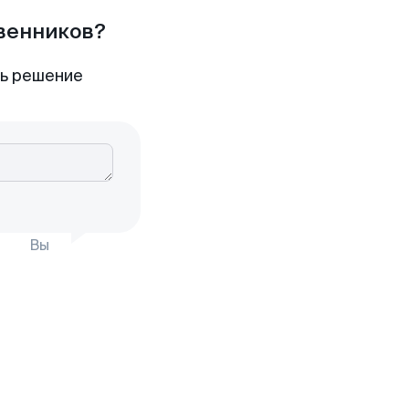
твенников?
ть решение
Вы