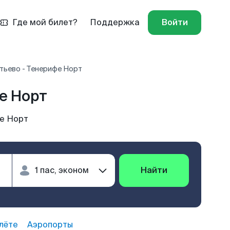
Где мой билет?
Поддержка
Войти
ьево - Тенерифе Норт
е Норт
е Норт
Найти
лёте
Аэропорты