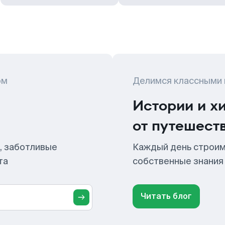
ом
Делимся классными
Истории и х
от путешест
, заботливые
Каждый день строим
та
собственные знания
Читать блог