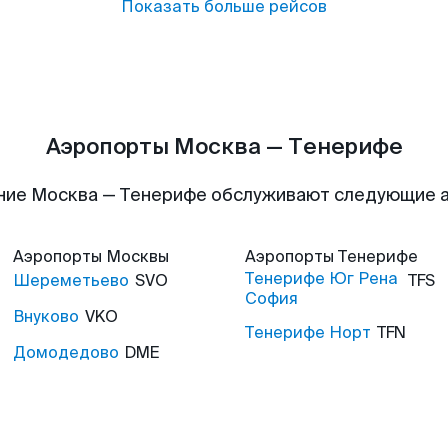
Показать больше рейсов
Аэропорты Москва — Тенерифе
ние Москва — Тенерифе обслуживают следующие 
Аэропорты
Москвы
Аэропорты
Тенерифе
Тенерифе Юг Рена
Шереметьево
SVO
TFS
София
Внуково
VKO
Тенерифе Норт
TFN
Домодедово
DME