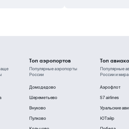
Топ аэропортов
Топ авиак
чаще
Популярные аэропорты
Популярные а
ы
России
России и мира
Домодедово
Аэрофлот
а
Шереметьево
S7 airlines
Внуково
Уральские ав
Пулково
ЮТэйр
Кольцово
Победа