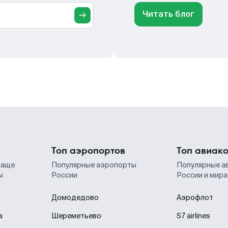
Читать блог
Топ аэропортов
Топ авиак
чаще
Популярные аэропорты
Популярные а
ы
России
России и мира
Домодедово
Аэрофлот
а
Шереметьево
S7 airlines