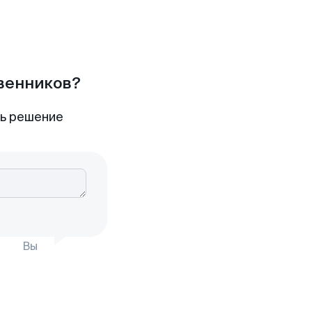
твенников?
ть решение
Вы