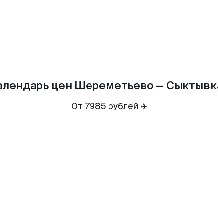
алендарь цен
Шереметьево
—
Сыктывк
От 7985 рублей ✈️