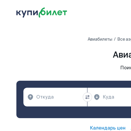
Авиабилеты
Все а
Ави
Пои
Календарь цен