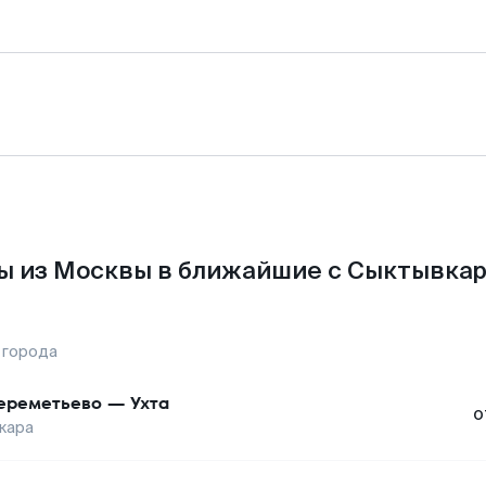
ы из Москвы в ближайшие с Сыктывкар
 города
реметьево
—
Ухта
о
кара