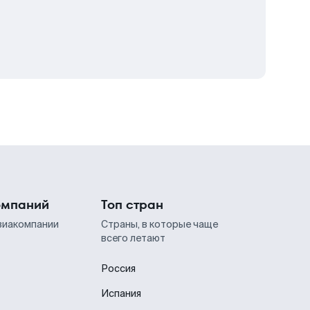
омпаний
Топ стран
виакомпании
Страны, в которые чаще
всего летают
Россия
Испания