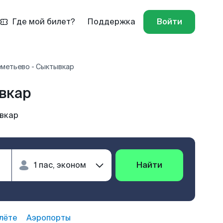
Где мой билет?
Поддержка
Войти
метьево - Сыктывкар
вкар
вкар
Найти
лёте
Аэропорты