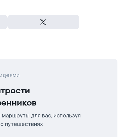
 идеями
итрости
венников
 маршруты для вас, используя
 о путешествиях