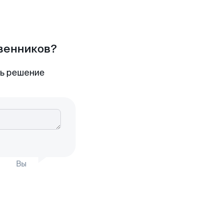
твенников?
ть решение
Вы