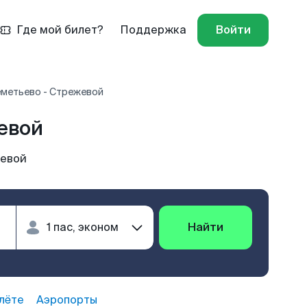
Где мой билет?
Поддержка
Войти
метьево - Стрежевой
евой
жевой
Найти
лёте
Аэропорты