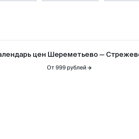
алендарь цен
Шереметьево
—
Стрежев
От 999 рублей ✈️