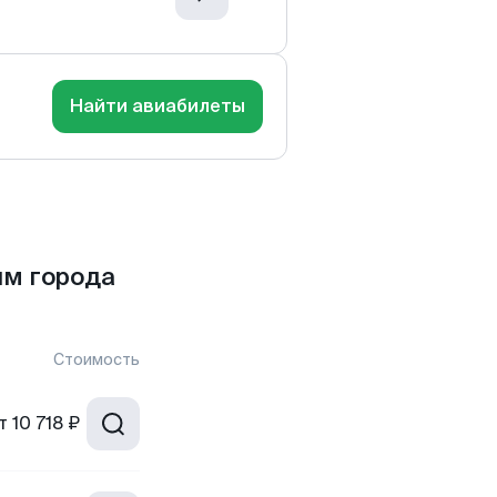
Найти авиабилеты
м города
Стоимость
т
10 718 ₽