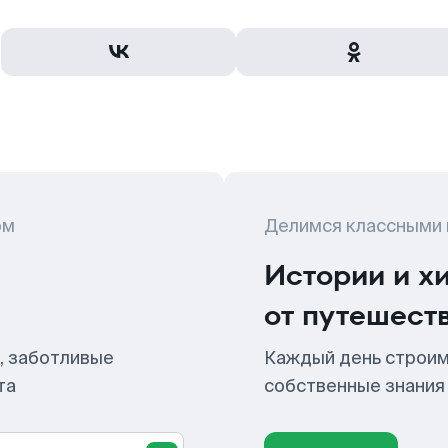
ом
Делимся классными
Истории и х
от путешест
, заботливые
Каждый день строим
та
собственные знания