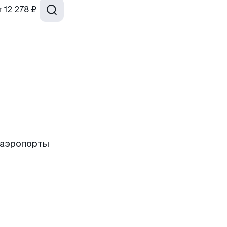
т
12 278 ₽
 аэропорты