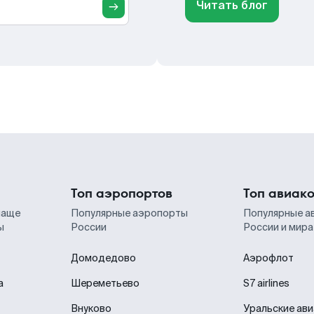
Читать блог
Топ аэропортов
Топ авиак
чаще
Популярные аэропорты
Популярные а
ы
России
России и мира
Домодедово
Аэрофлот
а
Шереметьево
S7 airlines
Внуково
Уральские ав