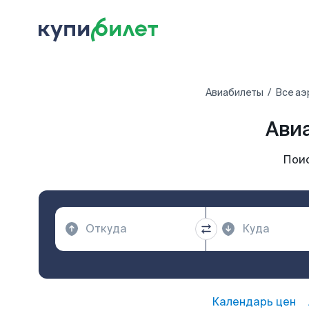
Авиабилеты
Все аэ
Ави
Поис
Календарь цен