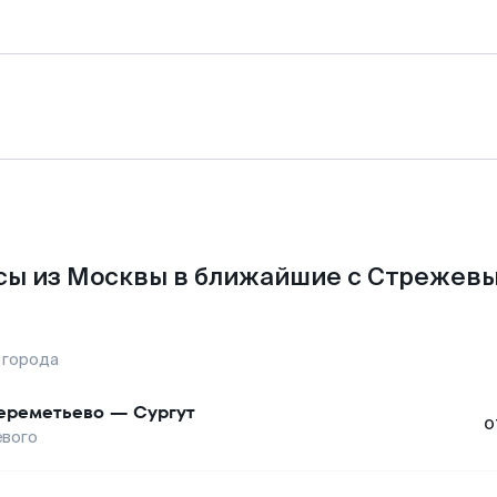
сы из Москвы в ближайшие с Стрежевы
 города
реметьево
—
Сургут
о
вого