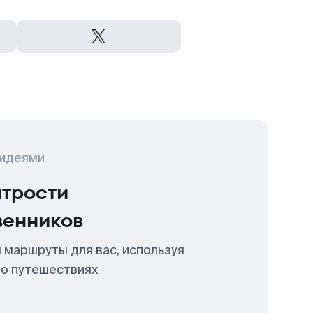
 идеями
итрости
венников
 маршруты для вас, используя
 о путешествиях