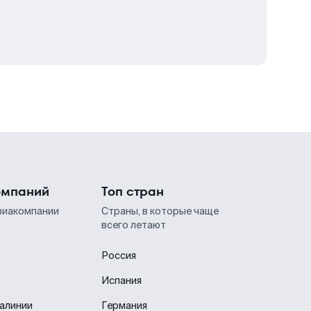
омпаний
Топ стран
виакомпании
Страны, в которые чаще
всего летают
Россия
Испания
иалинии
Германия