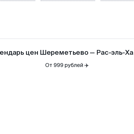
ендарь цен
Шереметьево
—
Рас-эль-Х
От 999 рублей ✈️