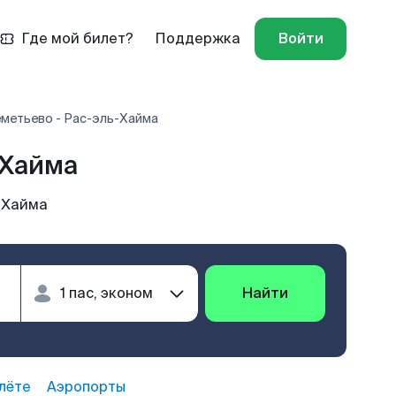
Где мой билет?
Поддержка
Войти
метьево - Рас-эль-Хайма
-Хайма
-Хайма
Найти
лёте
Аэропорты