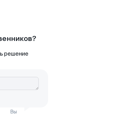
твенников?
ть решение
Вы