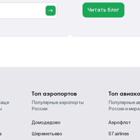
Читать блог
Топ аэропортов
Топ авиак
чаще
Популярные аэропорты
Популярные а
ы
России
России и мира
Домодедово
Аэрофлот
а
Шереметьево
S7 airlines