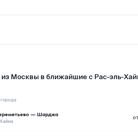
из Москвы в ближайшие с Рас-эль-Хай
 города
реметьево
—
Шарджа
о
-Хайма