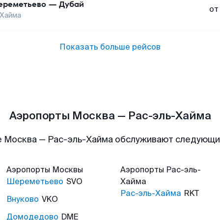
реметьево
—
Дубай
от
-Хайма
Показать больше рейсов
Аэропорты Москва — Рас-эль-Хайма
 Москва — Рас-эль-Хайма обслуживают следующ
Аэропорты
Москвы
Аэропорты
Рас-эль-
Шереметьево
SVO
Хайма
Рас-эль-Хайма
RKT
Внуково
VKO
Домодедово
DME