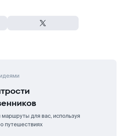
 идеями
итрости
венников
 маршруты для вас, используя
 о путешествиях