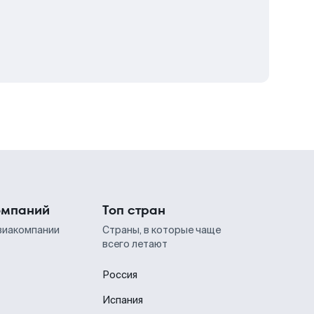
омпаний
Топ стран
виакомпании
Страны, в которые чаще
всего летают
Россия
Испания