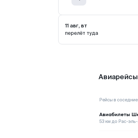
11 авг, вт
перелёт туда
Авиарейсы 
Рейсы в соседние
Авиабилеты
Ше
53
км до
Рас-эль