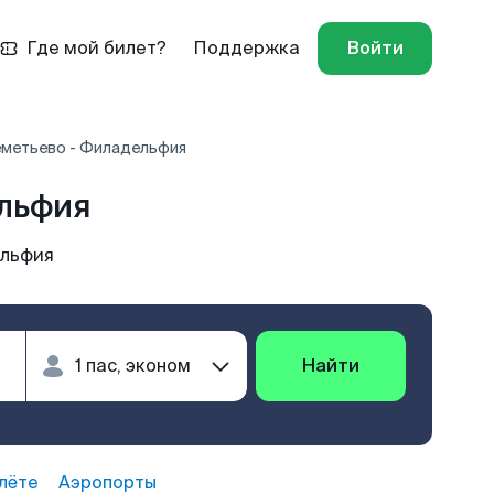
Где мой билет?
Поддержка
Войти
метьево - Филадельфия
льфия
ельфия
Найти
лёте
Аэропорты