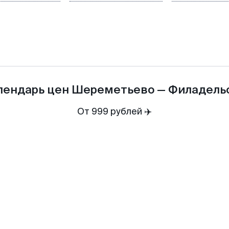
лендарь цен
Шереметьево
—
Филадель
От 999 рублей ✈️