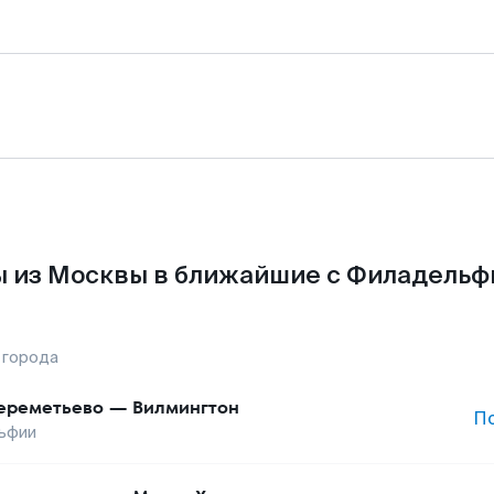
 из Москвы в ближайшие с Филадельф
 города
реметьево
—
Вилмингтон
П
ьфии