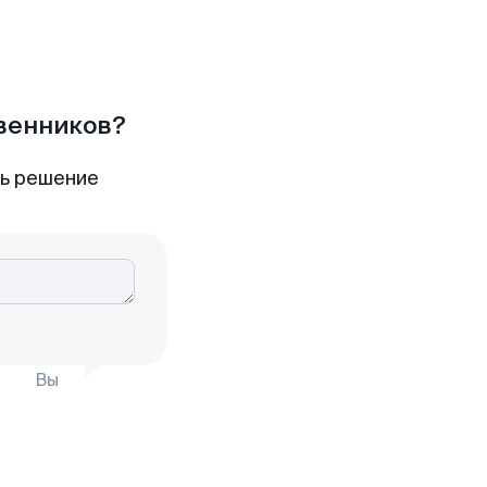
твенников?
ть решение
Вы