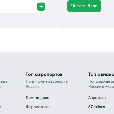
Читать блог
Топ аэропортов
Топ авиак
чаще
Популярные аэропорты
Популярные а
ы
России
России и мира
Домодедово
Аэрофлот
а
Шереметьево
S7 airlines