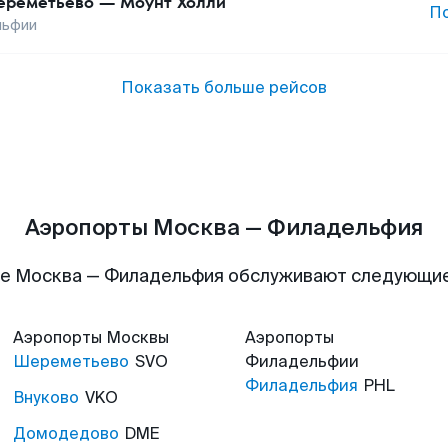
реметьево
—
Моунт Холли
П
льфии
Показать больше рейсов
Аэропорты Москва — Филадельфия
е Москва — Филадельфия обслуживают следующи
Аэропорты
Москвы
Аэропорты
Шереметьево
SVO
Филадельфии
Филадельфия
PHL
Внуково
VKO
Домодедово
DME