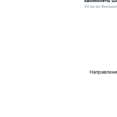
Авиабилеты
Ше
40
км до
Филаде
Направлени