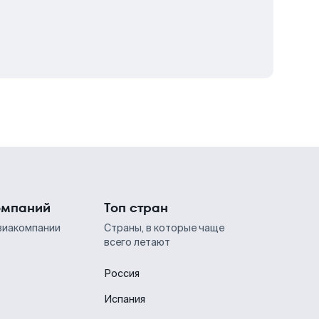
омпаний
Топ стран
виакомпании
Страны, в которые чаще
всего летают
Россия
Испания