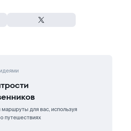
 идеями
итрости
венников
 маршруты для вас, используя
 о путешествиях