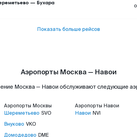
реметьево
—
Бухара
о
Показать больше рейсов
Аэропорты Москва — Навои
ение Москва — Навои обслуживают следующие а
Аэропорты
Москвы
Аэропорты
Навои
Шереметьево
SVO
Навои
NVI
Внуково
VKO
Домодедово
DME