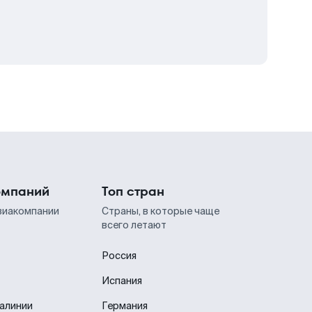
омпаний
Топ стран
виакомпании
Страны, в которые чаще
всего летают
Россия
Испания
иалинии
Германия