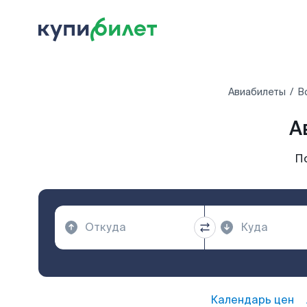
Авиабилеты
В
А
П
Календарь цен