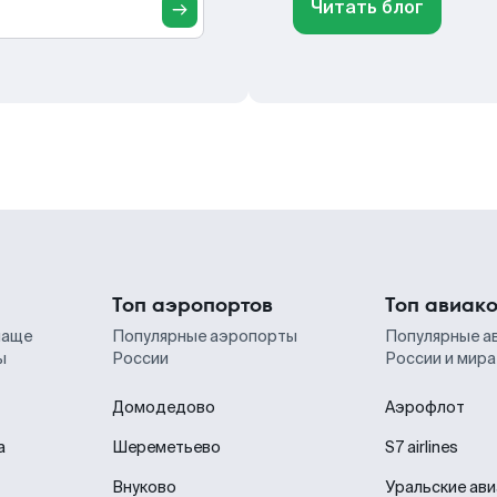
Читать блог
Топ аэропортов
Топ авиак
чаще
Популярные аэропорты
Популярные а
ы
России
России и мира
Домодедово
Аэрофлот
а
Шереметьево
S7 airlines
Внуково
Уральские ав