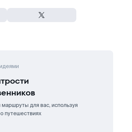
 идеями
итрости
венников
 маршруты для вас, используя
 о путешествиях