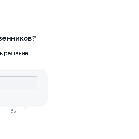
твенников?
ть решение
Вы