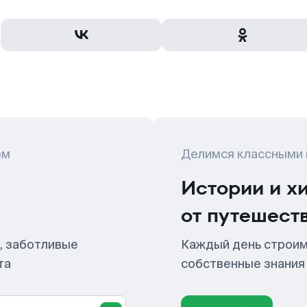
ом
Делимся классными
Истории и х
от путешест
, заботливые
Каждый день строим
та
собственные знания