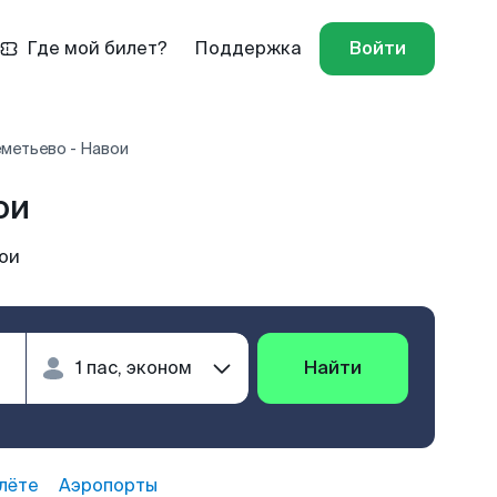
Где мой билет?
Поддержка
Войти
метьево - Навои
ои
ои
Найти
лёте
Аэропорты