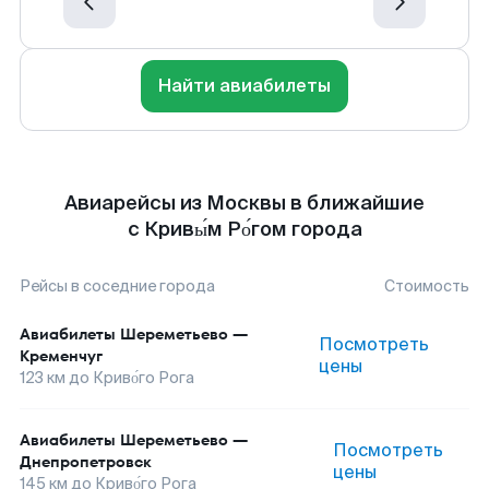
Найти авиабилеты
Авиарейсы из Москвы в ближайшие
с Кривы́м Ро́гом города
Рейсы в соседние города
Стоимость
Авиабилеты
Шереметьево
—
Посмотреть
Кременчуг
цены
123
км до
Криво́го Рога
Авиабилеты
Шереметьево
—
Посмотреть
Днепропетровск
цены
145
км до
Криво́го Рога