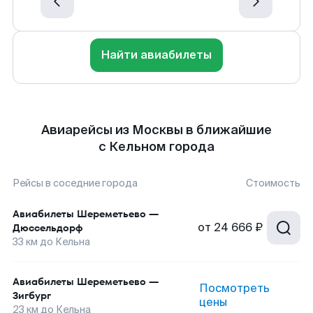
Найти авиабилеты
Авиарейсы из Москвы в ближайшие
с Кельном города
Рейсы в соседние города
Стоимость
Авиабилеты
Шереметьево
—
от
24 666 ₽
Дюссельдорф
33
км до
Кельна
Авиабилеты
Шереметьево
—
Посмотреть
Зигбург
цены
23
км до
Кельна