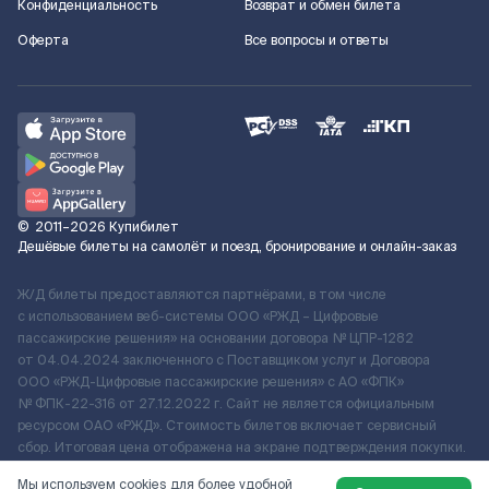
Конфиденциальность
Возврат и обмен билета
Оферта
Все вопросы и ответы
©
2011–2026
Купибилет
Дешёвые билеты на самолёт и поезд, бронирование и онлайн-заказ
Ж/Д билеты предоставляются партнёрами, в том числе
с использованием веб-системы ООО «РЖД – Цифровые
пассажирские решения» на основании договора № ЦПР-1282
от 04.04.2024 заключенного с Поставщиком услуг и Договора
ООО «РЖД-Цифровые пассажирские решения» c АО «ФПК»
№ ФПК-22-316 от 27.12.2022 г. Сайт не является официальным
ресурсом ОАО «РЖД». Стоимость билетов включает сервисный
сбор. Итоговая цена отображена на экране подтверждения покупки.
По вопросам рассмотрения обращений, жалоб, претензий граждан
Мы используем cookies для более удобной