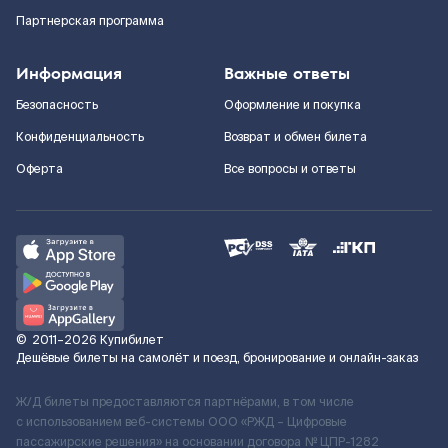
Партнерская программа
Информация
Важные ответы
Безопасность
Оформление и покупка
Конфиденциальность
Возврат и обмен билета
Оферта
Все вопросы и ответы
©
2011–2026
Купибилет
Дешёвые билеты на самолёт и поезд, бронирование и онлайн-заказ
Ж/Д билеты предоставляются партнёрами, в том числе
с использованием веб-системы ООО «РЖД – Цифровые
пассажирские решения» на основании договора № ЦПР-1282