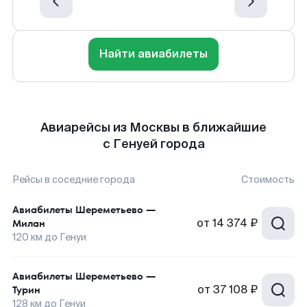
Найти авиабилеты
Авиарейсы из Москвы в ближайшие
с Генуей города
Рейсы в соседние города
Стоимость
Авиабилеты
Шереметьево
—
от
14 374 ₽
Милан
120
км до
Генуи
Авиабилеты
Шереметьево
—
от
37 108 ₽
Турин
128
км до
Генуи