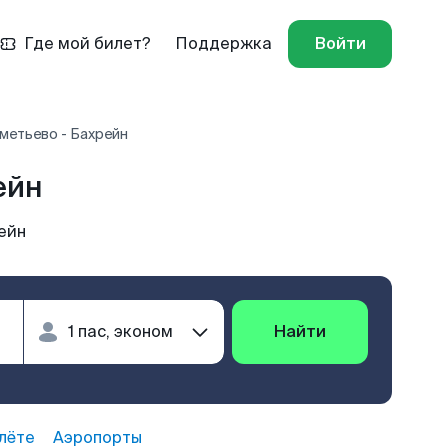
Где мой билет?
Поддержка
Войти
етьево - Бахрейн
ейн
ейн
Найти
лёте
Аэропорты