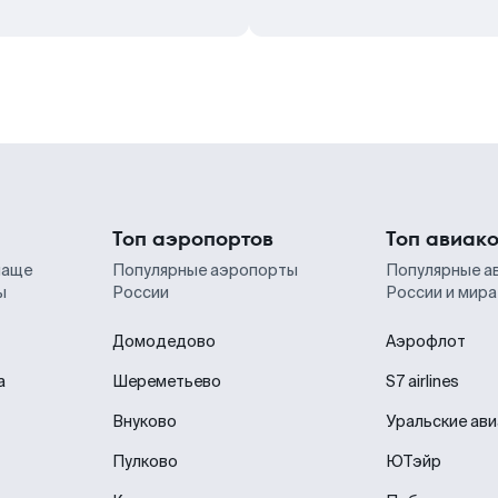
Топ аэропортов
Топ авиак
чаще
Популярные аэропорты
Популярные а
ы
России
России и мира
Домодедово
Аэрофлот
а
Шереметьево
S7 airlines
Внуково
Уральские ав
Пулково
ЮТэйр