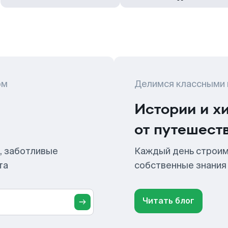
ом
Делимся классными
Истории и х
от путешест
, заботливые
Каждый день строим
та
собственные знания
Читать блог