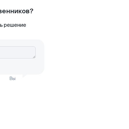
твенников?
ть решение
Вы