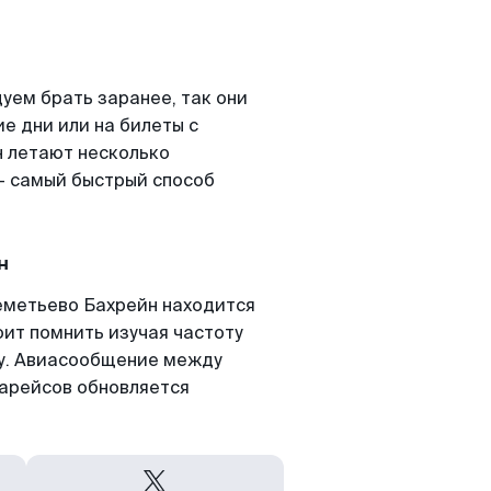
ем брать заранее, так они
е дни или на билеты с
 летают несколько
- самый быстрый способ
н
еметьево Бахрейн находится
оит помнить изучая частоту
ту. Авиасообщение между
арейсов обновляется