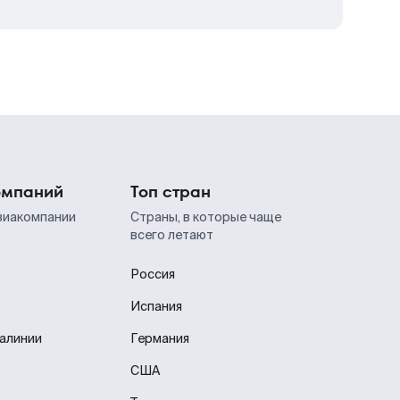
омпаний
Топ стран
виакомпании
Страны, в которые чаще
всего летают
Россия
Испания
иалинии
Германия
США