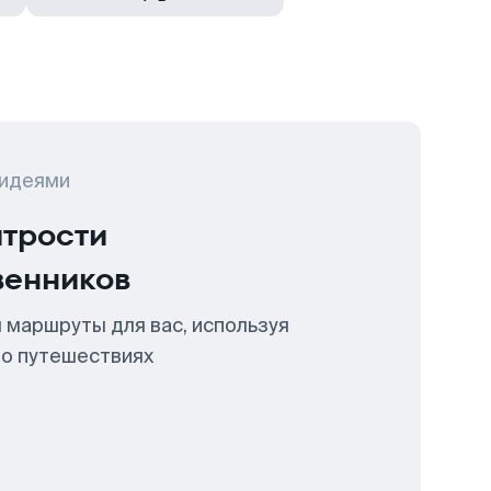
 идеями
итрости
венников
 маршруты для вас, используя
 о путешествиях