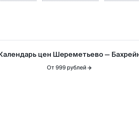
Календарь цен
Шереметьево
—
Бахрей
От 999 рублей ✈️