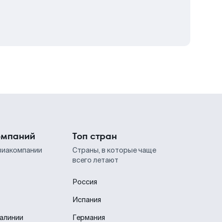
омпаний
Топ стран
виакомпании
Страны, в которые чаще
всего летают
Россия
Испания
иалинии
Германия