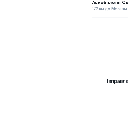
Авиабилеты
Са
172
км до
Москвы
Направле