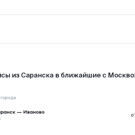
сы из Саранска в ближайшие с Москво
 города
ранск
—
Иваново
о
ы