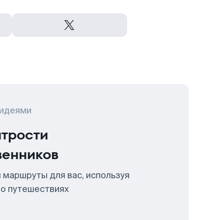
 идеями
итрости
венников
 маршруты для вас, используя
 о путешествиях