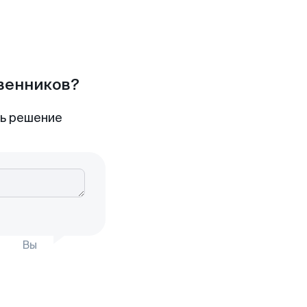
твенников?
ть решение
Вы