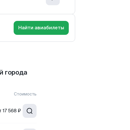
Найти авиабилеты
й города
Стоимость
т
17 568 ₽