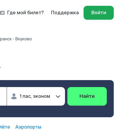
Где мой билет?
Поддержка
Войти
ранск - Внуково
о
Найти
лёте
Аэропорты