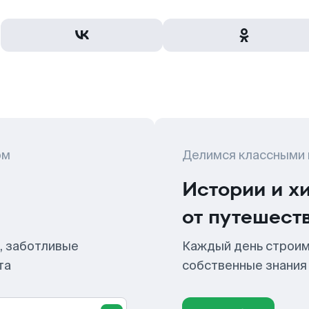
ом
Делимся классными
Истории и х
от путешест
, заботливые
Каждый день строим
та
собственные знания