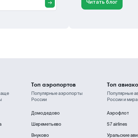
Читать блог
Топ аэропортов
Топ авиак
чаще
Популярные аэропорты
Популярные а
ы
России
России и мира
Домодедово
Аэрофлот
а
Шереметьево
S7 airlines
Внуково
Уральские ав