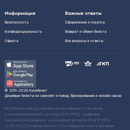
Информация
Важные ответы
Безопасность
Оформление и покупка
Конфиденциальность
Возврат и обмен билета
Оферта
Все вопросы и ответы
©
2011–2026
Купибилет
Дешёвые билеты на самолёт и поезд, бронирование и онлайн-заказ
Ж/Д билеты предоставляются партнёрами, в том числе
с использованием веб-системы ООО «РЖД – Цифровые
пассажирские решения» на основании договора № ЦПР-1282
от 04.04.2024 заключенного с Поставщиком услуг и Договора