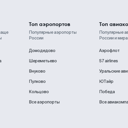
Топ аэропортов
Топ авиак
чаще
Популярные аэропорты
Популярные а
ы
России
России и мира
Домодедово
Аэрофлот
а
Шереметьево
S7 airlines
Внуково
Уральские ав
Пулково
ЮТэйр
Кольцово
Победа
Все аэропорты
Все авиакомп