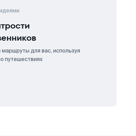
 идеями
итрости
венников
 маршруты для вас, используя
 о путешествиях