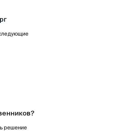
рг
 следующие
твенников?
ть решение