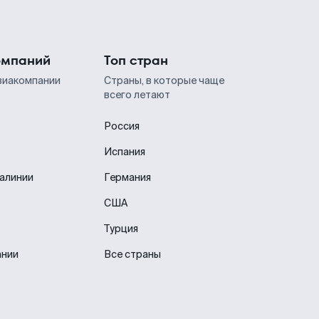
омпаний
Топ стран
виакомпании
Страны, в которые чаще
всего летают
Россия
Испания
иалинии
Германия
США
Турция
ании
Все страны