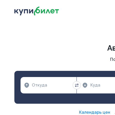
А
По
Календарь цен