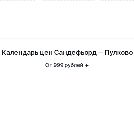
Календарь цен
Сандефьорд
—
Пулково
От 999 рублей ✈️