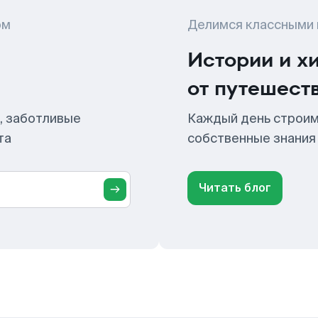
ом
Делимся классными
Истории и х
от путешест
, заботливые
Каждый день строим
та
собственные знания
Читать блог