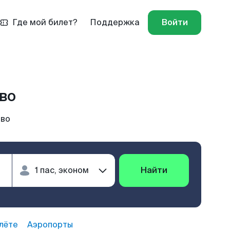
Где мой билет?
Поддержка
Войти
во
ово
Найти
лёте
Аэропорты