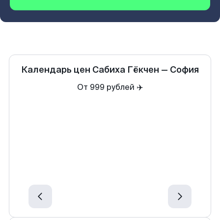
Календарь цен
Сабиха Гёкчен
—
София
От 999 рублей ✈️