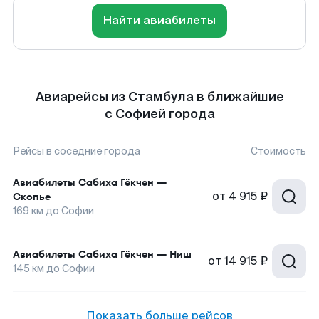
Найти авиабилеты
Авиарейсы из Стамбула в ближайшие
с Софией города
Рейсы в соседние города
Стоимость
Авиабилеты
Сабиха Гёкчен
—
от
4 915 ₽
Скопье
169
км до
Софии
Авиабилеты
Сабиха Гёкчен
—
Ниш
от
14 915 ₽
145
км до
Софии
Показать больше рейсов