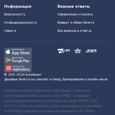
Информация
Важные ответы
Безопасность
Оформление и покупка
Конфиденциальность
Возврат и обмен билета
Оферта
Все вопросы и ответы
©
2011–2026
Купибилет
Дешёвые билеты на самолёт и поезд, бронирование и онлайн-заказ
Ж/Д билеты предоставляются партнёрами, в том числе
с использованием веб-системы ООО «РЖД – Цифровые
пассажирские решения» на основании договора № ЦПР-1282
от 04.04.2024 заключенного с Поставщиком услуг и Договора
ООО «РЖД-Цифровые пассажирские решения» c АО «ФПК»