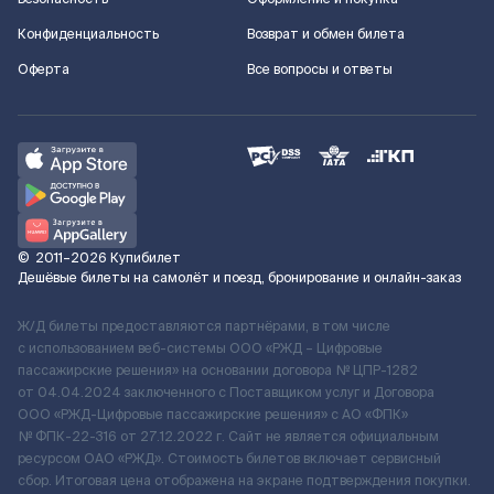
Конфиденциальность
Возврат и обмен билета
Оферта
Все вопросы и ответы
©
2011–2026
Купибилет
Дешёвые билеты на самолёт и поезд, бронирование и онлайн-заказ
Ж/Д билеты предоставляются партнёрами, в том числе
с использованием веб-системы ООО «РЖД – Цифровые
пассажирские решения» на основании договора № ЦПР-1282
от 04.04.2024 заключенного с Поставщиком услуг и Договора
ООО «РЖД-Цифровые пассажирские решения» c АО «ФПК»
№ ФПК-22-316 от 27.12.2022 г. Сайт не является официальным
ресурсом ОАО «РЖД». Стоимость билетов включает сервисный
сбор. Итоговая цена отображена на экране подтверждения покупки.