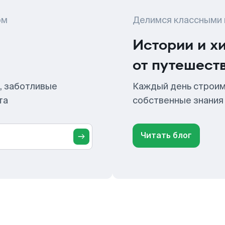
ом
Делимся классными
Истории и х
от путешест
, заботливые
Каждый день строим
та
собственные знания
Читать блог