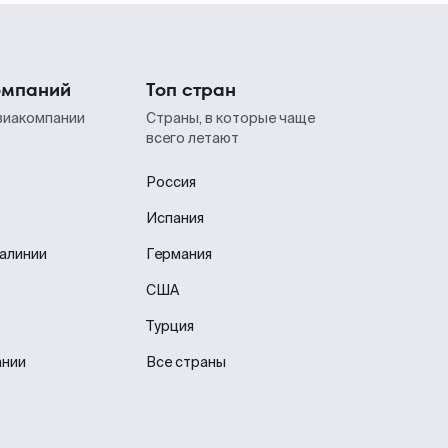
омпаний
Топ стран
виакомпании
Страны, в которые чаще
всего летают
Россия
Испания
иалинии
Германия
США
Турция
ании
Все страны