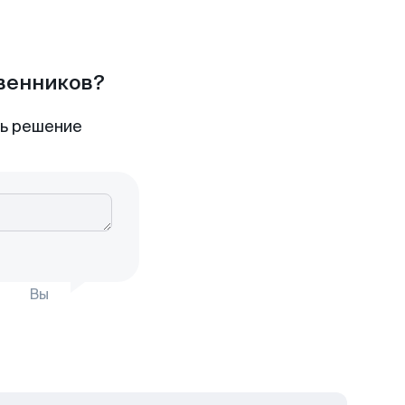
твенников?
ть решение
Вы