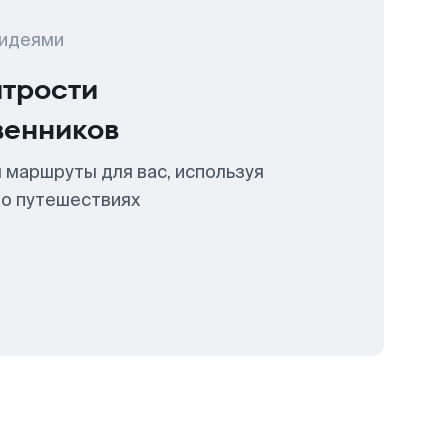
 идеями
итрости
венников
 маршруты для вас, используя
 о путешествиях