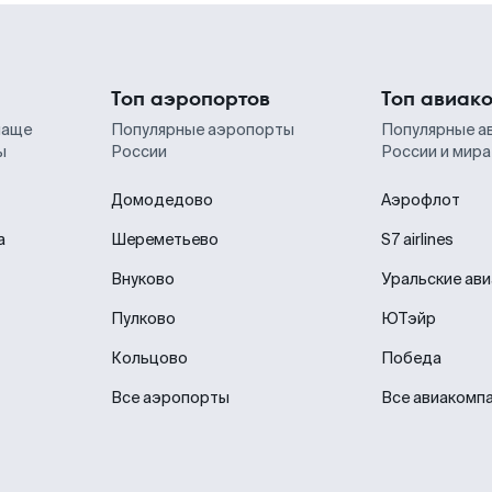
Топ аэропортов
Топ авиак
чаще
Популярные аэропорты
Популярные а
ы
России
России и мира
Домодедово
Аэрофлот
а
Шереметьево
S7 airlines
Внуково
Уральские ав
Пулково
ЮТэйр
Кольцово
Победа
Все аэропорты
Все авиакомп