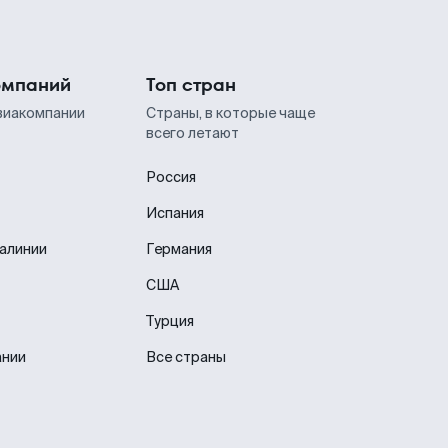
омпаний
Топ стран
виакомпании
Страны, в которые чаще
всего летают
Россия
Испания
иалинии
Германия
США
Турция
ании
Все страны