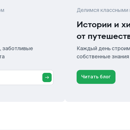
ом
Делимся классными
Истории и х
от путешест
, заботливые
Каждый день строим
та
собственные знания
Читать блог