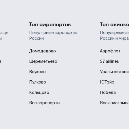
Топ аэропортов
Топ авиак
чаще
Популярные аэропорты
Популярные а
ы
России
России и мира
Домодедово
Аэрофлот
а
Шереметьево
S7 airlines
Внуково
Уральские ав
Пулково
ЮТэйр
Кольцово
Победа
Все аэропорты
Все авиакомп