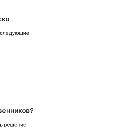
ско
 следующие
твенников?
ть решение