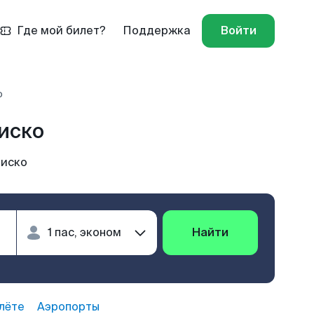
Где мой билет?
Поддержка
Войти
о
иско
циско
Найти
лёте
Аэропорты