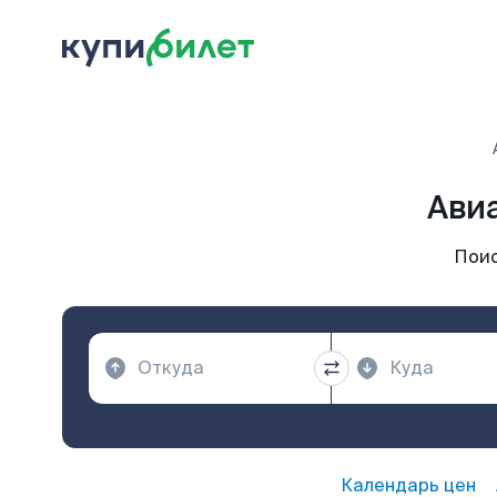
Ави
Поис
Календарь цен