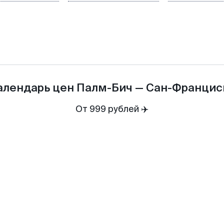
алендарь цен
Палм-Бич
—
Сан-Францис
От 999 рублей ✈️