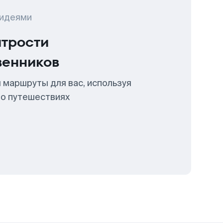
 идеями
итрости
венников
 маршруты для вас, используя
 о путешествиях