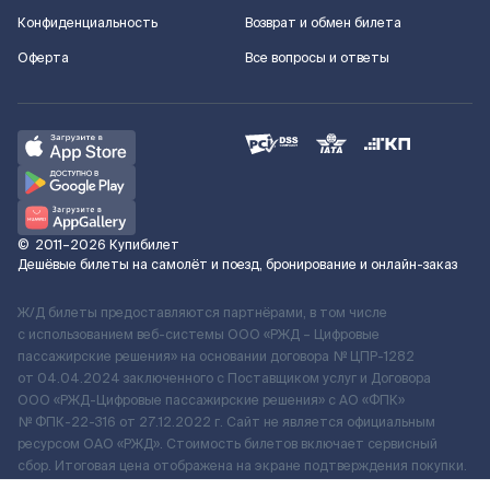
Конфиденциальность
Возврат и обмен билета
Оферта
Все вопросы и ответы
©
2011–2026
Купибилет
Дешёвые билеты на самолёт и поезд, бронирование и онлайн-заказ
Ж/Д билеты предоставляются партнёрами, в том числе
с использованием веб-системы ООО «РЖД – Цифровые
пассажирские решения» на основании договора № ЦПР-1282
от 04.04.2024 заключенного с Поставщиком услуг и Договора
ООО «РЖД-Цифровые пассажирские решения» c АО «ФПК»
№ ФПК-22-316 от 27.12.2022 г. Сайт не является официальным
ресурсом ОАО «РЖД». Стоимость билетов включает сервисный
сбор. Итоговая цена отображена на экране подтверждения покупки.
По вопросам рассмотрения обращений, жалоб, претензий граждан