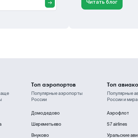
Читать блог
Топ аэропортов
Топ авиак
чаще
Популярные аэропорты
Популярные а
ы
России
России и мира
Домодедово
Аэрофлот
а
Шереметьево
S7 airlines
Внуково
Уральские ав