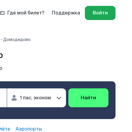
Где мой билет?
Поддержка
Войти
 - Домодедово
о
о
Найти
лёте
Аэропорты