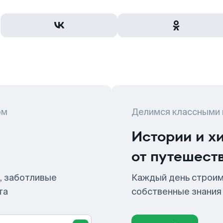
ом
Делимся классными
Истории и х
от путешест
, заботливые
Каждый день строим
та
собственные знания