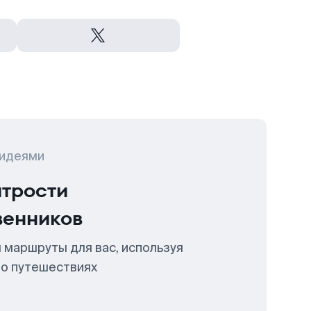
 идеями
итрости
венников
 маршруты для вас, используя
 о путешествиях