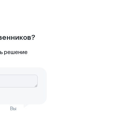
твенников?
ть решение
Вы