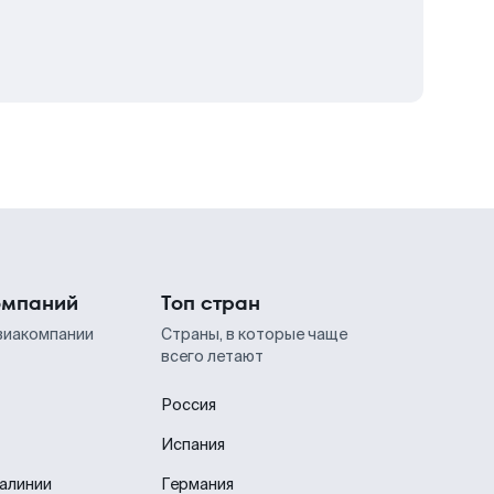
омпаний
Топ стран
виакомпании
Страны, в которые чаще
всего летают
Россия
Испания
иалинии
Германия