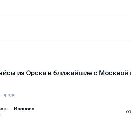
ейсы из Орска в ближайшие с Москвой 
 города
ск
—
Иваново
о
ы