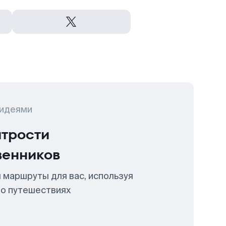
 идеями
итрости
венников
 маршруты для вас, используя
 о путешествиях