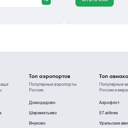
Топ аэропортов
Топ авиак
чаще
Популярные аэропорты
Популярные а
ы
России
России и мира
Домодедово
Аэрофлот
а
Шереметьево
S7 airlines
Внуково
Уральские ав