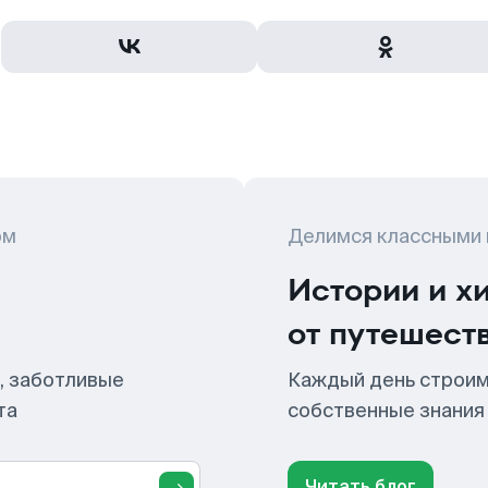
ом
Делимся классными
Истории и х
от путешест
, заботливые
Каждый день строим
та
собственные знания
Читать блог