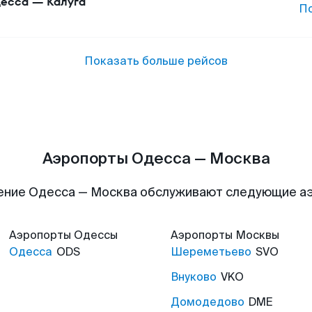
есса
—
Калуга
П
Показать больше рейсов
Аэропорты Одесса — Москва
ение Одесса — Москва обслуживают следующие а
Аэропорты
Одессы
Аэропорты
Москвы
Одесса
ODS
Шереметьево
SVO
Внуково
VKO
Домодедово
DME