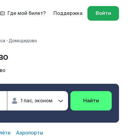
Где мой билет?
Поддержка
Войти
са - Домодедово
во
во
Найти
лёте
Аэропорты