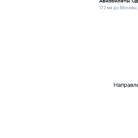
Авиабилеты
Од
172
км до
Москвы
Направл