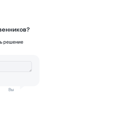
твенников?
ть решение
Вы