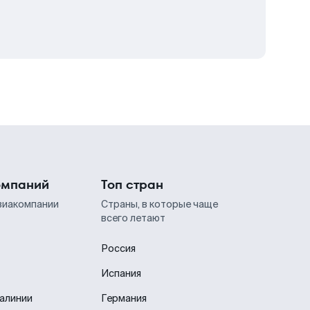
омпаний
Топ стран
виакомпании
Страны, в которые чаще
всего летают
Россия
Испания
иалинии
Германия