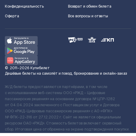
Конфиденциальность
Возврат и обмен билета
Оферта
Все вопросы и ответы
©
2011–2026
Купибилет
Дешёвые билеты на самолёт и поезд, бронирование и онлайн-заказ
Ж/Д билеты предоставляются партнёрами, в том числе
с использованием веб-системы ООО «РЖД – Цифровые
пассажирские решения» на основании договора № ЦПР-1282
от 04.04.2024 заключенного с Поставщиком услуг и Договора
ООО «РЖД-Цифровые пассажирские решения» c АО «ФПК»
№ ФПК-22-316 от 27.12.2022 г. Сайт не является официальным
ресурсом ОАО «РЖД». Стоимость билетов включает сервисный
сбор. Итоговая цена отображена на экране подтверждения покупки.
По вопросам рассмотрения обращений, жалоб, претензий граждан