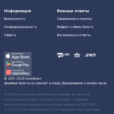
Информация
Важные ответы
Безопасность
Оформление и покупка
Конфиденциальность
Возврат и обмен билета
Оферта
Все вопросы и ответы
©
2011–2026
Купибилет
Дешёвые билеты на самолёт и поезд, бронирование и онлайн-заказ
Ж/Д билеты предоставляются партнёрами, в том числе
с использованием веб-системы ООО «РЖД – Цифровые
пассажирские решения» на основании договора № ЦПР-1282
от 04.04.2024 заключенного с Поставщиком услуг и Договора