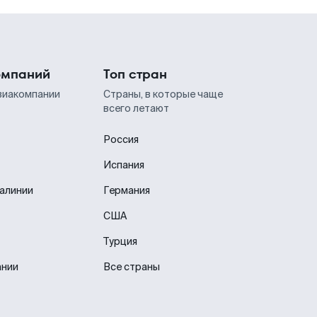
омпаний
Топ стран
виакомпании
Страны, в которые чаще
всего летают
Россия
Испания
иалинии
Германия
США
Турция
ании
Все страны