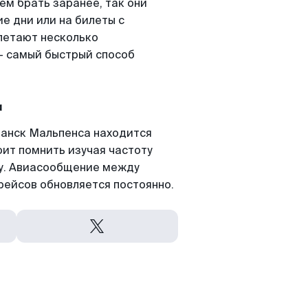
м брать заранее, так они
е дни или на билеты с
летают несколько
- самый быстрый способ
а
анск Мальпенса находится
оит помнить изучая частоту
ту. Авиасообщение между
рейсов обновляется постоянно.