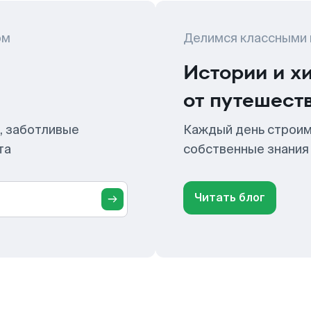
ом
Делимся классными
Истории и х
от путешест
, заботливые
Каждый день строим
та
собственные знания
Читать блог