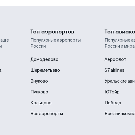
Топ аэропортов
Топ авиак
чаще
Популярные аэропорты
Популярные а
ы
России
России и мира
Домодедово
Аэрофлот
а
Шереметьево
S7 airlines
Внуково
Уральские ав
Пулково
ЮТэйр
Кольцово
Победа
Все аэропорты
Все авиакомп