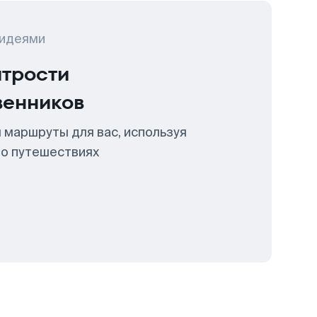
 идеями
итрости
венников
 маршруты для вас, используя
 о путешествиях