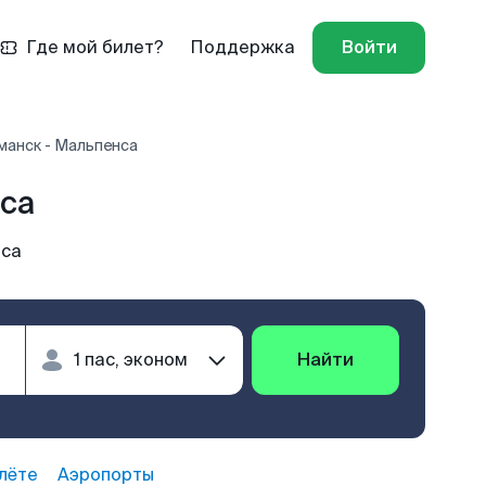
Где мой билет?
Поддержка
Войти
анск - Мальпенса
са
нса
Найти
лёте
Аэропорты