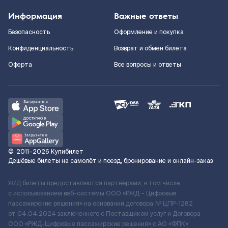
Информация
Важные ответы
Безопасность
Оформление и покупка
Конфиденциальность
Возврат и обмен билета
Оферта
Все вопросы и ответы
©
2011–2026
Купибилет
Дешёвые билеты на самолёт и поезд, бронирование и онлайн-заказ
Ж/Д билеты предоставляются партнёрами, в том числе
с использованием веб-системы ООО «РЖД – Цифровые
пассажирские решения» на основании договора № ЦПР-1282
от 04.04.2024 заключенного с Поставщиком услуг и Договора
ООО «РЖД-Цифровые пассажирские решения» c АО «ФПК»